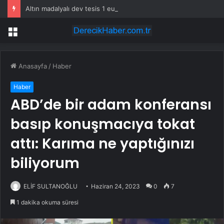
Altın madalyalı dev tesis 1 euroya satışta: Sahibi olmak için tek bir şart var
Menü
Anasayfa
/
Haber
Haber
ABD’de bir adam konferansı
basıp konuşmacıya tokat
attı: Karıma ne yaptığınızı
biliyorum
ELİF SULTANOĞLU
Haziran 24, 2023
0
7
1 dakika okuma süresi