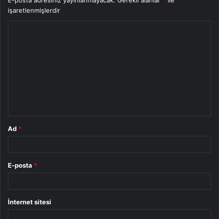
E-posta adresiniz yayınlanmayacak.
Gerekli alanlar
*
ile
işaretlenmişlerdir
Y
o
r
u
m
*
Ad
*
E-posta
*
İnternet sitesi