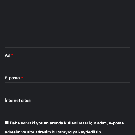
o
r
u
m
*
Ad
*
E-posta
*
İnternet sitesi
Daha sonraki yorumlarımda kullanılması için adım, e-posta
adresim ve site adresim bu tarayıcıya kaydedilsin.