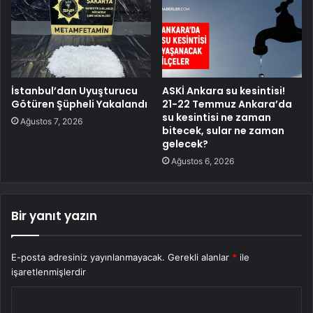
İstanbul’dan Uyuşturucu
ASKİ Ankara su kesintisi!
Götüren Şüpheli Yakalandı
21-22 Temmuz Ankara’da
su kesintisi ne zaman
Ağustos 7, 2026
bitecek, sular ne zaman
gelecek?
Ağustos 6, 2026
Bir yanıt yazın
E-posta adresiniz yayınlanmayacak.
Gerekli alanlar
*
ile
işaretlenmişlerdir
Y