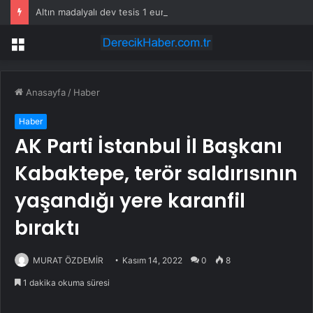
Altın madalyalı dev tesis 1 euroya satışta: Sahibi olmak için tek bir şart var
Menü
Anasayfa
/
Haber
Haber
AK Parti İstanbul İl Başkanı
Kabaktepe, terör saldırısının
yaşandığı yere karanfil
bıraktı
MURAT ÖZDEMİR
Kasım 14, 2022
0
8
1 dakika okuma süresi