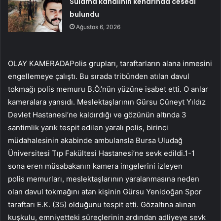
Sulama kanalının kenarında cesedi
bulundu
Ağustos 6, 2026
OLAY KAMERADAPolis grupları, taraftarların alana inmesini
engellemeye çalıştı. Bu sırada tribünden atılan davul
tokmağı polis memuru B.Ö.’nün yüzüne isabet etti. O anlar
kameralara yansıdı. Meslektaşlarının Gürsu Cüneyt Yıldız
Devlet Hastanesi’ne kaldırdığı ve gözünün altında 3
santimlik yarık tespit edilen yaralı polis, birinci
müdahalesinin akabinde ambulansla Bursa Uludağ
Üniversitesi Tıp Fakültesi Hastanesi’ne sevk edildi.1-1
sona eren müsabakanın kamera imgelerini izleyen
polis memurları, meslektaşlarının yaralanmasına neden
olan davul tokmağını atan kişinin Gürsu Yenidoğan Spor
taraftarı E.K. (35) olduğunu tespit etti. Gözaltına alınan
kuşkulu, emniyetteki süreçlerinin ardından adliyeye sevk