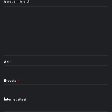
işaretlenmişlerdir
Y
o
r
u
m
*
Ad
*
E-posta
*
İnternet sitesi