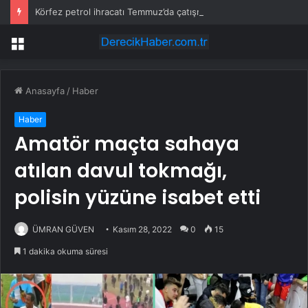
Körfez petrol ihracatı Temmuz’da çatışmalara rağmen sabit kaldı
Menü
Anasayfa
/
Haber
Haber
Amatör maçta sahaya
atılan davul tokmağı,
polisin yüzüne isabet etti
ÜMRAN GÜVEN
Kasım 28, 2022
0
15
1 dakika okuma süresi