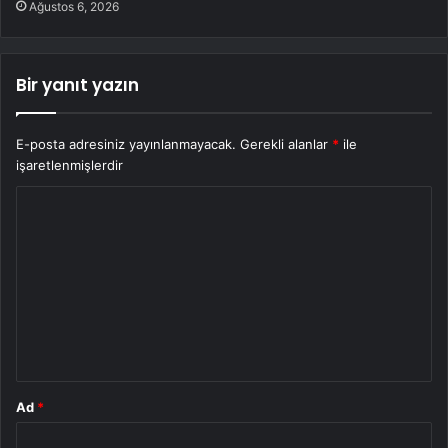
Ağustos 6, 2026
Bir yanıt yazın
E-posta adresiniz yayınlanmayacak.
Gerekli alanlar
*
ile
işaretlenmişlerdir
Y
o
r
u
m
*
Ad
*