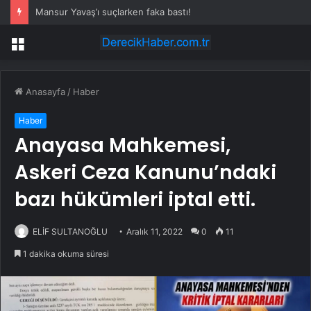
Mansur Yavaş’ı suçlarken faka bastı!
Menü
Anasayfa
/
Haber
Haber
Anayasa Mahkemesi,
Askeri Ceza Kanunu’ndaki
bazı hükümleri iptal etti.
ELİF SULTANOĞLU
Aralık 11, 2022
0
11
1 dakika okuma süresi