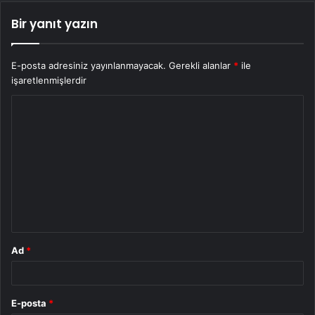
Bir yanıt yazın
E-posta adresiniz yayınlanmayacak.
Gerekli alanlar
*
ile
işaretlenmişlerdir
Y
o
r
u
m
*
Ad
*
E-posta
*