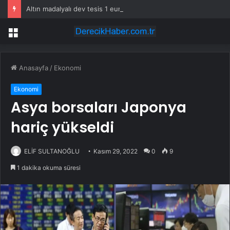
Altın madalyalı dev tesis 1 euroya satışta: Sahibi olmak için tek bir şart var
Menü
Anasayfa
/
Ekonomi
Ekonomi
Asya borsaları Japonya
hariç yükseldi
ELİF SULTANOĞLU
Kasım 29, 2022
0
9
1 dakika okuma süresi