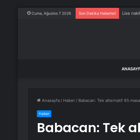
Altın mad
Cuma, Ağustos 7 2026
Son Dakika Haberleri
ANASAY
Anasayfa
/
Haber
/
Babacan: Tek alternatif 6’lı masa
Haber
Babacan: Tek alt