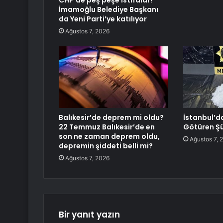
CHP’de peş peşe istifalar!
İmamoğlu Belediye Başkanı
da Yeni Parti’ye katılıyor
Ağustos 7, 2026
Balıkesir’de deprem mi oldu?
İstanbul’d
22 Temmuz Balıkesir’de en
Götüren Şü
son ne zaman deprem oldu,
Ağustos 7, 
depremin şiddeti belli mi?
Ağustos 7, 2026
Bir yanıt yazın