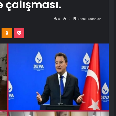
e çalışması.
0
12
Bir dakikadan az
VKontakte
Odnoklassniki
Pocket