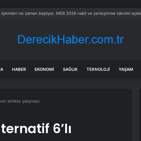
alyalı dev tesis 1 euroya satışta: Sahibi olmak için tek bir şart var
FA
HABER
EKONOMI
SAĞLIK
TEKNOLOJI
YAŞAM
nın birlikte çalışması.
ernatif 6’lı