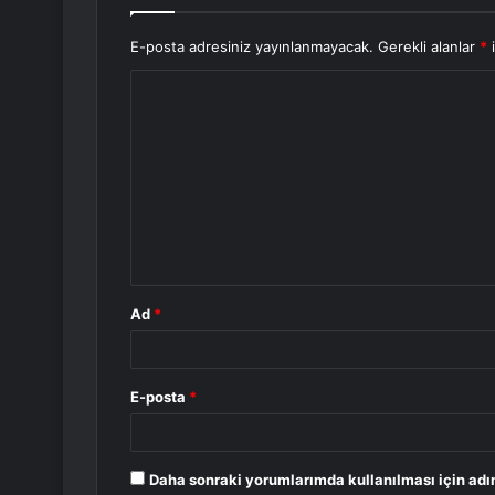
E-posta adresiniz yayınlanmayacak.
Gerekli alanlar
*
i
Y
o
r
u
m
*
Ad
*
E-posta
*
Daha sonraki yorumlarımda kullanılması için adı