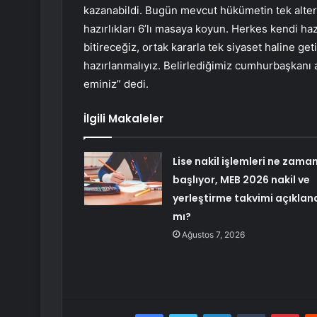
kazanabildi. Bugün mevcut hükümetin tek alterna
hazırlıkları 6’lı masaya koyun. Herkes kendi haz
bitireceğiz, ortak kararla tek siyaset haline get
hazırlanmalıyız. Belirlediğimiz cumhurbaşkanı
eminiz” dedi.
İlgili Makaleler
Lise nakil işlemleri ne zama
başlıyor, MEB 2026 nakil ve
yerleştirme takvimi açıklan
mı?
Ağustos 7, 2026
Facebook
Twitter
LinkedIn
Tumblr
Pint