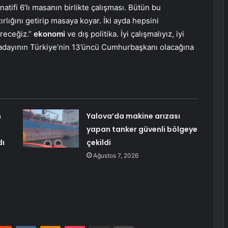
tifi 6’lı masanın birlikte çalışması. Bütün bu
ırlığını getirip masaya koyar. İki ayda hepsini
ireceğiz.”
ekonomi
ve dış politika. İyi çalışmalıyız, iyi
 adayının Türkiye’nin 13’üncü Cumhurbaşkanı olacağına
n
Yalova’da makine arızası
yapan tanker güvenli bölgeye
dı
çekildi
Ağustos 7, 2026
erest
Reddit
VKontakte
Odnoklassniki
Pocket
E-Posta ile paylaş
Yazdır