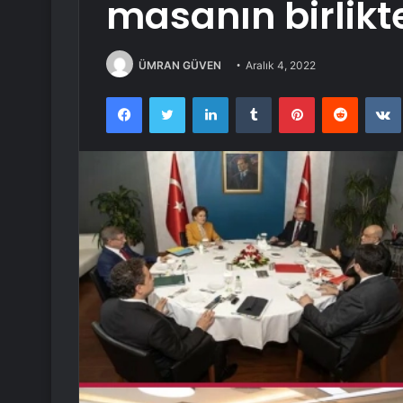
masanın birlikt
ÜMRAN GÜVEN
Aralık 4, 2022
Facebook
Twitter
LinkedIn
Tumblr
Pinterest
Reddit