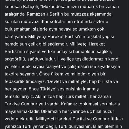
konuşan Bahçeli, “Mukaddesatımızın mübarek bir zaman
aralığında, Ramazan-ı Şerifin bu muazzez akşamında,
kurulan mütevazı iftar sofralarının etrafında sizlerle
buluşmaktan, sizlerle aynı havayı solumaktan çok
bahtiyarım. Milliyetçi Hareket Partisi’nin teşkilat yapısı
hamdolsun çelik gibi sağlamdır. Milliyetçi Hareket
Partisi’nin siyaset ve fikir anlayışı hamdolsun sağlıklı,
sağgörülü, sağduyuludur. İl ve ilçe teşkilatlarımızın kendi
yörelerindeki siyasi faaliyet ve çalışmaları ise ziyadesiyle
takdire şayandır. Önce ülkem ve milletim diyen bir
fedakarlık timsaliyiz. ‘Devlet ve milletiyle, hep birlikte ve
her şeyden önce Türkiye’ seslenişinin inanmış
temsilcileriyiz. Aklımızda hep Türk milleti, her zaman
Türkiye Cumhuriyeti vardır. Kafamız toplumsal sorunlarla
mayalanmaktadır. Ülkemizin her yerinde üç hilal huzur
vadetmektedir. Milliyetçi Hareket Partisi ve Cumhur İttifakı
yalnızca Türkiye’nin değil, Türk dünyasının, İslam aleminin