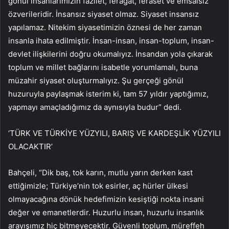
gönül insanlarımızın fazilet, feragat, feraset ve emsalsiz
özverileridir. İnsansız siyaset olmaz. Siyaset insansız
yapılamaz. Nitekim siyasetimizin öznesi de her zaman
insanla ihata edilmiştir. İnsan-insan, insan-toplum, insan-
devlet ilişkilerini doğru okumalıyız. İnsandan yola çıkarak
toplum ve millet bağlarını isabetle yorumlamalı, buna
müzahir siyaset oluşturmalıyız. Şu gerçeği gönül
huzuruyla paylaşmak isterim ki, tam 57 yıldır yaptığımız,
yapmayı amaçladığımız da aynısıyla budur” dedi.
‘TÜRK VE TÜRKİYE YÜZYILI, BARIŞ VE KARDEŞLİK YÜZYILI
OLACAKTIR’
Bahçeli, “Dik baş, tok karın, mutlu yarın derken kast
ettiğimizle; Türkiye’nin tok esirler, aç hürler ülkesi
olmayacağına dönük hedefimizin kesiştiği nokta insani
değer ve emanetlerdir. Huzurlu insan, huzurlu insanlık
arayışımız hiç bitmeyecektir. Güvenli toplum, müreffeh