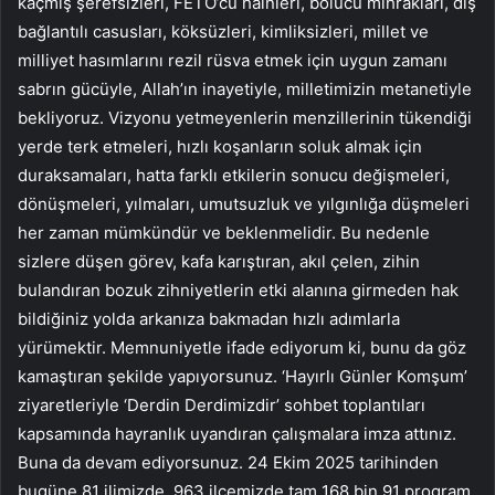
kaçmış şerefsizleri, FETÖ’cü hainleri, bölücü mihrakları, dış
bağlantılı casusları, köksüzleri, kimliksizleri, millet ve
milliyet hasımlarını rezil rüsva etmek için uygun zamanı
sabrın gücüyle, Allah’ın inayetiyle, milletimizin metanetiyle
bekliyoruz. Vizyonu yetmeyenlerin menzillerinin tükendiği
yerde terk etmeleri, hızlı koşanların soluk almak için
duraksamaları, hatta farklı etkilerin sonucu değişmeleri,
dönüşmeleri, yılmaları, umutsuzluk ve yılgınlığa düşmeleri
her zaman mümkündür ve beklenmelidir. Bu nedenle
sizlere düşen görev, kafa karıştıran, akıl çelen, zihin
bulandıran bozuk zihniyetlerin etki alanına girmeden hak
bildiğiniz yolda arkanıza bakmadan hızlı adımlarla
yürümektir. Memnuniyetle ifade ediyorum ki, bunu da göz
kamaştıran şekilde yapıyorsunuz. ‘Hayırlı Günler Komşum’
ziyaretleriyle ‘Derdin Derdimizdir’ sohbet toplantıları
kapsamında hayranlık uyandıran çalışmalara imza attınız.
Buna da devam ediyorsunuz. 24 Ekim 2025 tarihinden
bugüne 81 ilimizde, 963 ilçemizde tam 168 bin 91 program