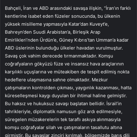
Bahçeli, İran ve ABD arasındaki savaşa ilişkin, “İran’ın farklı
kentlerine isabet eden füzeler sonucunda, bu ülkenin
yüksek misilleme yapmasıyla Katar’dan Kuveyt’e,
Bahreyn’den Suudi Arabistan’a, Birleşik Arap
Emirlikleri’nden Ürdün’e, Güney Kıbrıs’tan Umman’a kadar
ABD üslerinin bulunduğu ülkeler havadan vurulmuştur.
Savaş çok vahim derecede tırmanmaktadır. Komşu
coğrafyaların gökyüzü füze ve insansız hava araçlarının
karşılıklı uçuşlarına ve müteakiben de tespit edilmiş nokta
hedeflere ulaşmasına sahne olmaktadır. Mezkur
çatışmaların kontrolden çıkması, yaygınlık kazanması, hatta
küreselleşmesi kaygı duyulan bir ihtimal haline gelmiştir.
Bu haksız ve hukuksuz savaşı başlatan bellidir. İsrail’in
tahrikleriyle, diplomatik namusun göz ardı edilmesiyle,
süregelen müzakerelerin tek taraflı askıya alınmasıyla
komşu coğrafyalar silah ve çatışmaların tasallutu altına
girmiştir. Bu savaşlar zinciri kırılmalı, bölgemizde barış dili