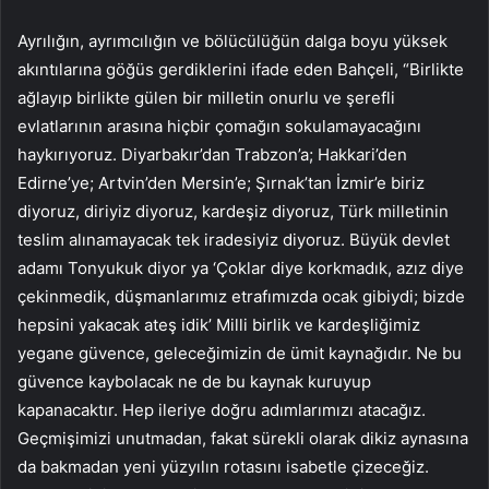
Ayrılığın, ayrımcılığın ve bölücülüğün dalga boyu yüksek
akıntılarına göğüs gerdiklerini ifade eden Bahçeli, “Birlikte
ağlayıp birlikte gülen bir milletin onurlu ve şerefli
evlatlarının arasına hiçbir çomağın sokulamayacağını
haykırıyoruz. Diyarbakır’dan Trabzon’a; Hakkari’den
Edirne’ye; Artvin’den Mersin’e; Şırnak’tan İzmir’e biriz
diyoruz, diriyiz diyoruz, kardeşiz diyoruz, Türk milletinin
teslim alınamayacak tek iradesiyiz diyoruz. Büyük devlet
adamı Tonyukuk diyor ya ‘Çoklar diye korkmadık, azız diye
çekinmedik, düşmanlarımız etrafımızda ocak gibiydi; bizde
hepsini yakacak ateş idik’ Milli birlik ve kardeşliğimiz
yegane güvence, geleceğimizin de ümit kaynağıdır. Ne bu
güvence kaybolacak ne de bu kaynak kuruyup
kapanacaktır. Hep ileriye doğru adımlarımızı atacağız.
Geçmişimizi unutmadan, fakat sürekli olarak dikiz aynasına
da bakmadan yeni yüzyılın rotasını isabetle çizeceğiz.