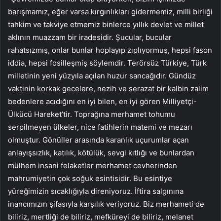
barışmamız, eğer varsa kırgınlıkları gidermemiz, milli birliği
tahkim ve takviye etmemiz binlerce yıllık devlet ve millet
aklının muazzam bir iradesidir. Şucular, bucular
rahatsızmış, onlar bunlar hoplayıp zıplıyormuş, hepsi fason
iddia, hepsi fosilleşmiş söylemdir. Terörsüz Türkiye, Türk
milletinin yeni yüzyıla açılan huzur sancağıdır. Gündüz
vaktinin korkak gecelere, nezih ve serazat bir kalbin zalim
bedenlere acıdığını en iyi bilen, en iyi gören Milliyetçi-
Ülkücü Hareket’tir. Toprağına merhamet tohumu
serpilmeyen ülkeler, nice fatihlerin matemi ve mezarı
olmuştur. Gönüller arasında karanlık uçurumlar açan
anlayışsızlık, katılık, kötülük, sevgi kıtlığı ve bunlardan
mülhem insani felaketler merhamet cevherinden
mahrumiyetin çok soğuk esintisidir. Bu esintiye
yüreğimizin sıcaklığıyla direniyoruz. İftira salgınına
inancımızın şifasıyla karşılık veriyoruz. Biz merhameti de
biliriz, mertliği de biliriz, mefküreyi de biliriz, melanet