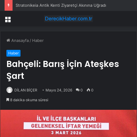
Stratonikeia Antik Kenti Ziyaretçi Akınına Uğradı
Menü
Anasayfa
/
Haber
Haber
Bahçeli: Barış İçin Ateşkes
Şart
DİLAN BİÇER
Mayıs 24, 2026
0
0
8 dakika okuma süresi