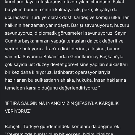
kurallara dayalı uluslararası düzen yıkım altındadır. Fakat
bu yıkım bununla sınırlı kalmayacak, pek çok çatıyı da
uçuracaktır. Türkiye olarak dost, kardeş ve komşu ülke İran
halkının her zaman yanındayız. Barışı savunuyoruz, huzuru
savunuyoruz, diplomatik görüşmeleri savunuyoruz. Sayın
Cumhurbaşkanımızın yaptığı temasları da çok değerli ve
yerinde buluyoruz. İran’ın dini liderine, ailesine, bunun
yanında Savunma Bakanı’ndan Genelkurmay Başkanı’yla
çok sayıda üst düzey devlet görevlisine yapılan suikastları
bir kez daha kınıyoruz. İstihbarat operasyonlarıyla
hazırlanan bu suikastların ahlaka, hukuka, insan haklarına
temelden karşı olduğunu değerlendiriyoruz.”
‘İFTİRA SALGININA İNANCIMIZIN ŞİFASIYLA KARŞILIK
VERİYORUZ’
Bahçeli, Türkiye gündemindeki konulara da değinerek,
“Çevremizde bunlar olup bitiyorken, bizim içimizde