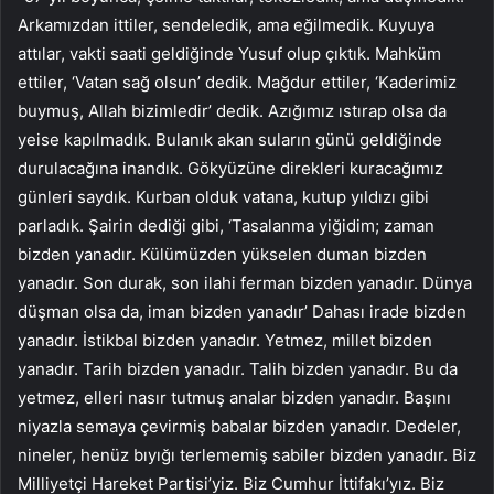
Arkamızdan ittiler, sendeledik, ama eğilmedik. Kuyuya
attılar, vakti saati geldiğinde Yusuf olup çıktık. Mahküm
ettiler, ‘Vatan sağ olsun’ dedik. Mağdur ettiler, ‘Kaderimiz
buymuş, Allah bizimledir’ dedik. Azığımız ıstırap olsa da
yeise kapılmadık. Bulanık akan suların günü geldiğinde
durulacağına inandık. Gökyüzüne direkleri kuracağımız
günleri saydık. Kurban olduk vatana, kutup yıldızı gibi
parladık. Şairin dediği gibi, ‘Tasalanma yiğidim; zaman
bizden yanadır. Külümüzden yükselen duman bizden
yanadır. Son durak, son ilahi ferman bizden yanadır. Dünya
düşman olsa da, iman bizden yanadır’ Dahası irade bizden
yanadır. İstikbal bizden yanadır. Yetmez, millet bizden
yanadır. Tarih bizden yanadır. Talih bizden yanadır. Bu da
yetmez, elleri nasır tutmuş analar bizden yanadır. Başını
niyazla semaya çevirmiş babalar bizden yanadır. Dedeler,
nineler, henüz bıyığı terlememiş sabiler bizden yanadır. Biz
Milliyetçi Hareket Partisi’yiz. Biz Cumhur İttifakı’yız. Biz