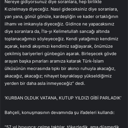
Nereye gidiyorsunuz diye soranlara, hep birlikte
Kızılelmaya diyeceğiz. Nasıl gideceksiniz diye soranlara,
yan yana, gönül gönüle, kardeşliğin ve kader ortaklığının
ilhamı ve imkanıyla diyeceğiz. Gidince ne yapacaksınız
diye soranlara da, İ’la-yı Kelimetullah sancağı altında
toplanacağımızı söyleyeceğiz. Kendi yatağımızı kendimiz
açarak, kendi akışımızı kendimiz sağlayarak, önümüze
çekilmiş bariyerleri günbegün aşarak. Birleşecek gövde
arayan başka pınarları aramıza katarak Türk-İslam
ülküsünün mecrasında tıpkı bir akıncı ruhuyla akacağız,
akacağız, akacağız; nihayet bayraklaşıp yükseldiğimiz
yerden bir daha asla inmeyeceğiz” dedi.
‘KURBAN OLDUK VATANA, KUTUP YILDIZI GİBİ PARLADIK’
Bahçeli, konuşmasının devamında şu ifadeleri kullandı:
“57 yıl boyunca; çelme taktılar, tökezledik, ama düşmedik.