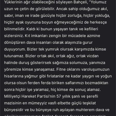
Yüklerinin ağır olabileceğini söyleyen Bahçeli, “Yolumuz
uzun ve çetin de görülebilir. Ancak sahip olduğumuz akıl,
sabır, iman ve irade gücüyle hiçbir zorluğa, hiçbir yokluğa,
hiçbir ayak oyununa boyun eğmeyeceğimiz de herkesçe
bilinmelidir. Kaldı ki bunun yaşayan tanık ve kefilleri
sizlersiniz. Kıt imkanları zengin bir mücadele azmine
dönüştüren dava insanları olarak alayınızla gurur
duyuyorum. Bizler tek yumruk olursak karşımızda kimse
tutunamaz. Bizler ortak akıl, ortak ağız, ortak vicdan
halinde duruş gösterirsek sağımıza solumuza, yanımıza
yöremize kimse yanaşamaz. Fitne oklarını varoluşumuzun
hisarlarına yağmur gibi fırlatanlar ne kadar yaygın ve yoğun
olursa olsun ferden ferda biriken saflarımızı bozmadıktan
sonra hiçbir işe yaramaz, hiç kimse de sonuç alamaz.
Milliyetçi Hareket Partisi’nin 57 yıllık şanlı ve şerefli
mazisinin en mümeyyiz vasfı elbette güçlü teşkilat
bünyesidir ve bu bünyeye ruh aşılayan muhterem dava ve