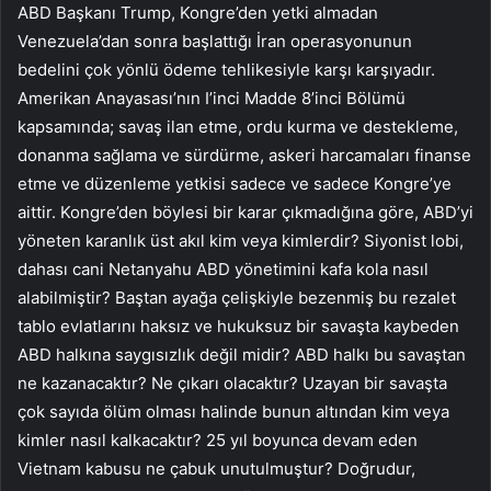
ABD Başkanı Trump, Kongre’den yetki almadan
Venezuela’dan sonra başlattığı İran operasyonunun
bedelini çok yönlü ödeme tehlikesiyle karşı karşıyadır.
Amerikan Anayasası’nın I’inci Madde 8’inci Bölümü
kapsamında; savaş ilan etme, ordu kurma ve destekleme,
donanma sağlama ve sürdürme, askeri harcamaları finanse
etme ve düzenleme yetkisi sadece ve sadece Kongre’ye
aittir. Kongre’den böylesi bir karar çıkmadığına göre, ABD’yi
yöneten karanlık üst akıl kim veya kimlerdir? Siyonist lobi,
dahası cani Netanyahu ABD yönetimini kafa kola nasıl
alabilmiştir? Baştan ayağa çelişkiyle bezenmiş bu rezalet
tablo evlatlarını haksız ve hukuksuz bir savaşta kaybeden
ABD halkına saygısızlık değil midir? ABD halkı bu savaştan
ne kazanacaktır? Ne çıkarı olacaktır? Uzayan bir savaşta
çok sayıda ölüm olması halinde bunun altından kim veya
kimler nasıl kalkacaktır? 25 yıl boyunca devam eden
Vietnam kabusu ne çabuk unutulmuştur? Doğrudur,