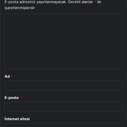
E-posta adresiniz yayınlanmayacak.
Gerekli alanlar
*
ile
işaretlenmişlerdir
Y
o
r
u
m
*
Ad
*
E-posta
*
İnternet sitesi