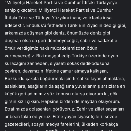
“Milliyetçi Hareket Partisi ve Cumhur İttifakı Türkiye’ye
sahip çıkacaktır. Milliyetçi Hareket Partisi ve Cumhur
İttifakı Türk ve Türkiye Yüzyılını inanç ve irfanla inşa
edecektir. Endülüs’ü fetheden Tarık Bin Ziyad’ın dediği gibi,
arkamızda düşman gibi deniz, önümüzde deniz gibi
düşman olsa da geri dönmeyeceğiz, sabır ve sadakatle
ömür verdiğimiz haklı mücadelemizden ödün
vermeyeceğiz. Bizi meşgul edip Türkiye üzerinde oyun
kuracağını zanneden, siyaseti sokak dedikodusuna
çeviren, davamızın iffetine çamur atmaya kalkışan,
Bozkurdu çakala boğdurmak için fırsat kollayan ahmaklara,
asalaklara, aşağıların da aşağısına yuvarlanmış arsızlara en
küçük geri adımımız söz konusu olursa diyorum ki, gök
girsin kızıl çıksın. Hepsine birden de meydan okuyorum.
Etrafımızda dolaşanları görüyoruz. Zehir ve zillet saçanları
anbean takip ediyoruz. Fitne yayan siyasetçileri, sözde
gazetecileri, sosyal medya farelerini, ülkeden korkakça