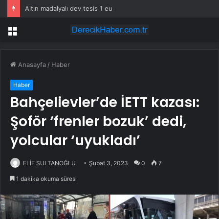
Altın madalyalı dev tesis 1 euroya satışta: Sahibi olmak için tek bir şart var
Menü
Anasayfa
/
Haber
Haber
Bahçelievler’de İETT kazası:
Şoför ‘frenler bozuk’ dedi,
yolcular ‘uyukladı’
ELİF SULTANOĞLU
Şubat 3, 2023
0
7
1 dakika okuma süresi