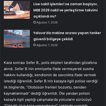
Lise nakil işlemleri ne zaman başlıyor,
MEB 2026 nakil ve yerleştirme takvimi
açıklandı mı?
Ağustos 7, 2026
Yalova’da makine arızası yapan tanker
güvenli bölgeye çekildi
Ağustos 7, 2026
Kaza sonrası Sefer B., polis ekipleri tarafından gözaltına
alındı. Sefer B.’nin emniyette ifade vermeyerek susma
hakkını kullandığı, kendisinin de savcılıkta ifade vermek
istediği öğrenildi. Sefer B.’nin kazayla ilgili polise verdiği
ilk bilgilerde, “Otobüsün frenleri bozuktu, benden
kaynaklanmadı” dediği öğrenildi. Öte yandan polisin
kazayla ilgili yaptığı çalışmalarda yolcuların sürücüyü
“Dikkatli olun kaza yapacaksınız” şeklinde uyardığı,