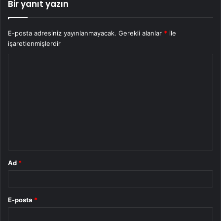
Bir yanıt yazın
E-posta adresiniz yayınlanmayacak.
Gerekli alanlar
*
ile
işaretlenmişlerdir
Y
o
r
u
m
*
Ad
*
E-posta
*