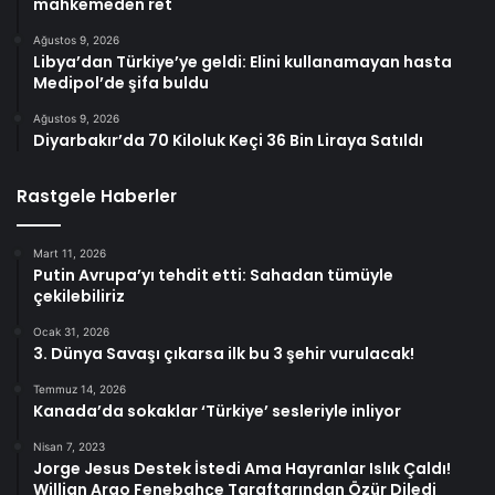
mahkemeden ret
Ağustos 9, 2026
Libya’dan Türkiye’ye geldi: Elini kullanamayan hasta
Medipol’de şifa buldu
Ağustos 9, 2026
Diyarbakır’da 70 Kiloluk Keçi 36 Bin Liraya Satıldı
Rastgele Haberler
Mart 11, 2026
Putin Avrupa’yı tehdit etti: Sahadan tümüyle
çekilebiliriz
Ocak 31, 2026
3. Dünya Savaşı çıkarsa ilk bu 3 şehir vurulacak!
Temmuz 14, 2026
Kanada’da sokaklar ‘Türkiye’ sesleriyle inliyor
Nisan 7, 2023
Jorge Jesus Destek İstedi Ama Hayranlar Islık Çaldı!
Willian Arao Fenebahçe Taraftarından Özür Diledi