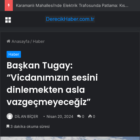
Karamanlı Mahallesi’nde Elektrik Trafosunda Patlama: Kısa Süreli Panik ve Elektrik Kesintisi
Menü
Anasayfa
/
Haber
Haber
Başkan Tugay:
“Vicdanımızın sesini
dinlemekten asla
vazgeçmeyeceğiz”
DİLAN BİÇER
Nisan 20, 2024
0
0
3 dakika okuma süresi