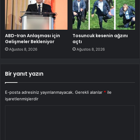
ABD-Iran Anlaşması için
Tosuncuk kesenin ağzını
Gelişmeler Bekleniyor
açtı
Ağustos 8, 2026
Ağustos 8, 2026
Bir yanıt yazın
E-posta adresiniz yayınlanmayacak.
Gerekli alanlar
*
ile
işaretlenmişlerdir
Y
o
r
u