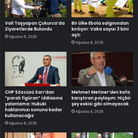
Vali Taşyapan Çukurca’da
Bir ülke Ebola salgınından
Ziyaretlerde Bulundu
kırılıyor: Vaka sayısı 3 bini
aştı
Ağustos 8, 2026
Ağustos 8, 2026
CHP Sözcüsü Sarı’dan
Mehmet Metiner’den kafa
“paralı figüran” iddiasına
karıştıran paylaşım: Hiçbir
yalanlama: Hukuki
şey eskisi gibi olmayacak
haklarımızı sonuna kadar
Ağustos 8, 2026
kullanacağız
Ağustos 8, 2026