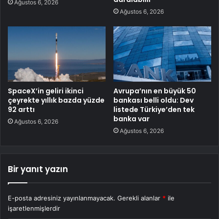
Ağustos 6, 2026
Ağustos 6, 2026
SpaceX’in geliri ikinci
Avrupa’nın en büyük 50
çeyrekte yıllık bazda yüzde
bankası belli oldu: Dev
92 arttı
listede Türkiye’den tek
banka var
Ağustos 6, 2026
Ağustos 6, 2026
Bir yanıt yazın
E-posta adresiniz yayınlanmayacak.
Gerekli alanlar
*
ile
işaretlenmişlerdir