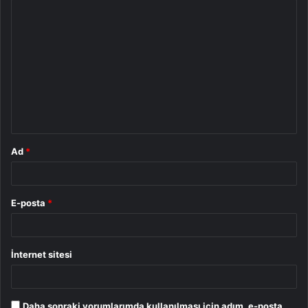
Y
o
r
u
m
*
Ad
*
E-posta
*
İnternet sitesi
Daha sonraki yorumlarımda kullanılması için adım, e-posta