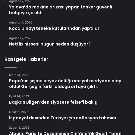
Ağustos 7, 2026
Yalova’da makine arızası yapan tanker güvenli
bölgeye çekildi
Ağustos 7, 2026
Koca binayı teneke kutularından yaptılar
Ağustos 7, 2026
Netflix hissesi bugün neden düşüyor?
Rastgele Haberler
Mart 31, 2023
Papa’nın şişme beyaz önlüğü sosyal medyada olay
oldu! Gerçeğin farklı olduğu ortaya çıktı.
Eylül 14, 2023
Başkan Bilgen’den siyasete felsefi bakış
Ocak 6, 2025
İspanyol devinden Türkiye için enflasyon tahmini
Şubat 5, 2026
Albüm: Paris’te Düzenlenen Çin Yeni Yılı Geçit Töreni