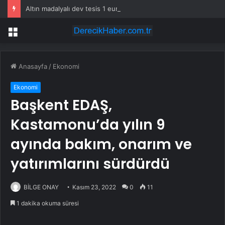
Altın madalyalı dev tesis 1 euroya satışta: Sahibi olmak için tek bir şart var
Menü
Anasayfa
/
Ekonomi
Ekonomi
Başkent EDAŞ,
Kastamonu’da yılın 9
ayında bakım, onarım ve
yatırımlarını sürdürdü
BİLGE ONAY
Kasım 23, 2022
0
11
1 dakika okuma süresi