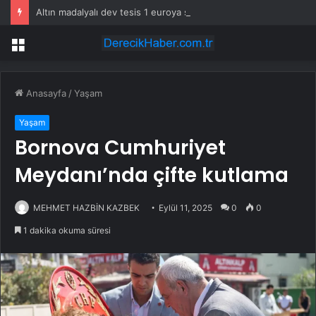
Altın madalyalı dev tesis 1 euroya satışta: Sahibi olmak için tek bir şart var
Menü
Anasayfa
/
Yaşam
Yaşam
Bornova Cumhuriyet
Meydanı’nda çifte kutlama
MEHMET HAZBİN KAZBEK
Eylül 11, 2025
0
0
1 dakika okuma süresi