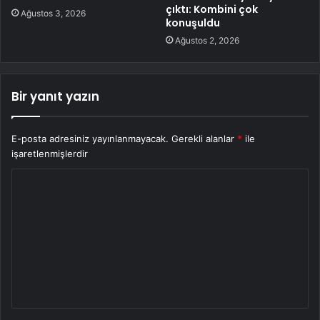
çıktı: Kombini çok
Ağustos 3, 2026
konuşuldu
Ağustos 2, 2026
Bir yanıt yazın
E-posta adresiniz yayınlanmayacak.
Gerekli alanlar
*
ile
işaretlenmişlerdir
Y
o
r
u
m
*