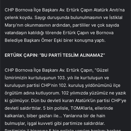
CHP Bornova İlçe Başkanı Av. Ertürk Çapın Atatürk Anıtı’na
çelenk koydu. Saygı duruşunda bulunulmasının ve İstiklal
Marşı’nın okunmasının ardından, partililer ve çok sayıda
vatandaşın katıldığı törende Ertürk Çapın ve Bornova
Belediye Başkanı Ömer Eşki birer konuşma yaptı.
ERTÜRK ÇAPIN: “BU PARTİ TESLİM ALINAMAZ”
CHP Bornova İlçe Başkanı Av. Ertürk Çapın, “Güzel
İzmirimizin kurtuluşunun 103. yılı ile kurtuluşun ve
kuruluşun partisi CHP’nin 102. kuruluş yıldönümünü ilçe
örgütüm adına kutluyorum. 102 yılımızda yüzümüz ne yazık
ki gülmüyor. Dün bu devleti kuran Atatürk’ün partisi CHP’ye
devleti saldırttılar. 5 bin polisle, TOMA’larla, ellerinde
kalkanları, biber gazları ile… Yanlarına bir de hain
bulmuşlar, işgal kuvveti gibi partimize saldırdılar.
Partimizin il binasına 5 bin polisle yapılan baskını herkes