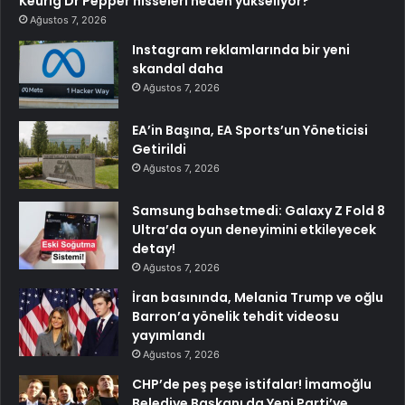
Keurig Dr Pepper hisseleri neden yükseliyor?
Ağustos 7, 2026
Instagram reklamlarında bir yeni
skandal daha
Ağustos 7, 2026
EA’in Başına, EA Sports’un Yöneticisi
Getirildi
Ağustos 7, 2026
Samsung bahsetmedi: Galaxy Z Fold 8
Ultra’da oyun deneyimini etkileyecek
detay!
Ağustos 7, 2026
İran basınında, Melania Trump ve oğlu
Barron’a yönelik tehdit videosu
yayımlandı
Ağustos 7, 2026
CHP’de peş peşe istifalar! İmamoğlu
Belediye Başkanı da Yeni Parti’ye