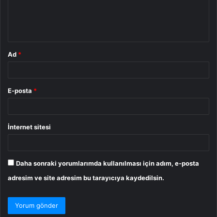
m
*
Ad
*
E-posta
*
İnternet sitesi
Daha sonraki yorumlarımda kullanılması için adım, e-posta
adresim ve site adresim bu tarayıcıya kaydedilsin.