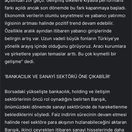
açısından zor geçti. Gelişmiş ülkelere kıyasla performans
farkı açıldı ancak son dönemde bu fark kapanmaya başladı.
Ekonomik verilerin olumlu seyretmesi ve yabancı yatırımcı
ilgisinin artması halinde pozitif trend devam edebilir.
Özellikle aralık ayından itibaren yabancı girişlerinde
belirgin artış var. Uzun vadeli büyük fonların Türkiye’ye
yönelik arayış içinde olduğunu görüyoruz. Aracı kurumlara
ve şirketlere yapılan temaslar arttı. Bu çok kıymetli bir
gelişme” dedi.
‘BANKACILIK VE SANAYİ SEKTÖRÜ ÖNE ÇIKABİLİR’
Borsadaki yükselişte bankacılık, holding ve iletişim
sektörlerinin öncü rol oynadığını belirten Barışık,
önümüzdeki dönemde sanayi sektöründe de hareketlenme
beklediklerini söyledi. Faiz indirim sürecinin devam etmesi
halinde reel sektöre para akışının hızlanabileceğini aktaran
Barışık, ikinci çeyrekten itibaren sanayi hisselerinde daha