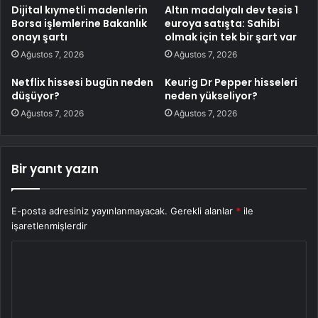
Dijital kıymetli madenlerin
Altın madalyalı dev tesis 1
Borsa işlemlerine Bakanlık
euroya satışta: Sahibi
onayı şartı
olmak için tek bir şart var
Ağustos 7, 2026
Ağustos 7, 2026
Netflix hissesi bugün neden
Keurig Dr Pepper hisseleri
düşüyor?
neden yükseliyor?
Ağustos 7, 2026
Ağustos 7, 2026
Bir yanıt yazın
E-posta adresiniz yayınlanmayacak.
Gerekli alanlar
*
ile
işaretlenmişlerdir
Y
o
r
u