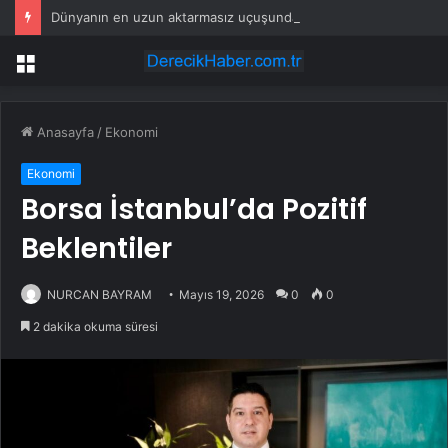
Dünyanın en uzun aktarmasız uçuşunda tarihi rekor: 24 saatten fazla havada kaldılar
Menü
Anasayfa
/
Ekonomi
Ekonomi
Borsa İstanbul’da Pozitif
Beklentiler
NURCAN BAYRAM
Mayıs 19, 2026
0
0
2 dakika okuma süresi