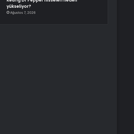
Keurig Dr Pepper hisseleri neden
yükseliyor?
Ağustos 7, 2026