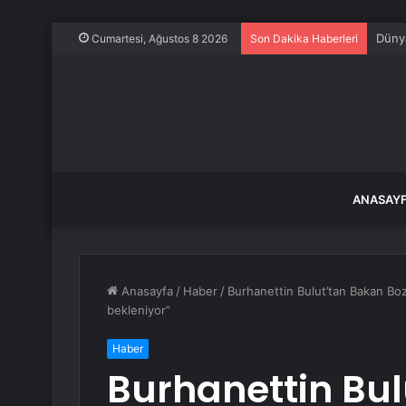
Dünya
Cumartesi, Ağustos 8 2026
Son Dakika Haberleri
ANASAY
Anasayfa
/
Haber
/
Burhanettin Bulut’tan Bakan Bozd
bekleniyor”
Haber
Burhanettin Bu