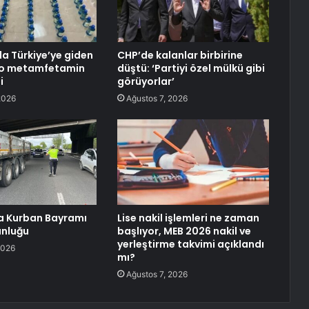
a Türkiye’ye giden
CHP’de kalanlar birbirine
ilo metamfetamin
düştü: ‘Partiyi özel mülkü gibi
i
görüyorlar’
2026
Ağustos 7, 2026
a Kurban Bayramı
Lise nakil işlemleri ne zaman
unluğu
başlıyor, MEB 2026 nakil ve
yerleştirme takvimi açıklandı
2026
mı?
Ağustos 7, 2026