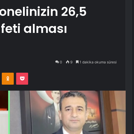
onelinizin 26,5
feti alması
0
9
1 dakika okuma süresi
VKontakte
Odnoklassniki
Pocket