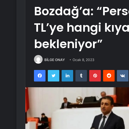
Bozdağ’a: “Pers
TL’ye hangi kıya
bekleniyor”
BİLGE ONAY
Ocak 8, 2023
Facebook
Twitter
LinkedIn
Tumblr
Pinterest
Reddit