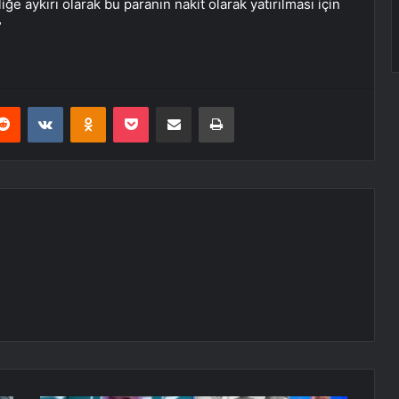
e aykırı olarak bu paranın nakit olarak yatırılması için
”
erest
Reddit
VKontakte
Odnoklassniki
Pocket
E-Posta ile paylaş
Yazdır