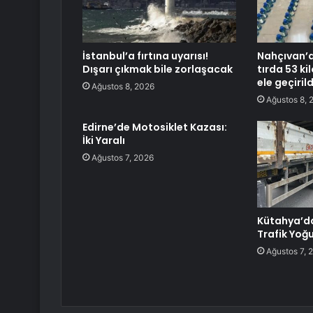
İstanbul’a fırtına uyarısı!
Nahçıvan’d
Dışarı çıkmak bile zorlaşacak
tırda 53 k
ele geçirild
Ağustos 8, 2026
Ağustos 8, 
Edirne’de Motosiklet Kazası:
İki Yaralı
Ağustos 7, 2026
Kütahya’d
Trafik Yoğ
Ağustos 7, 