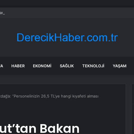
nın en uzun aktarmasız uçuşunda tarihi rekor: 24 saatten fazla havada k
FA
HABER
EKONOMI
SAĞLIK
TEKNOLOJI
YAŞAM
ağ’a: “Personelinizin 26,5 TL’ye hangi kıyafeti alması
lut’tan Bakan