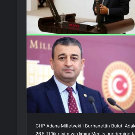
CHP Adana Milletvekili Burhanettin Bulut, Adal
26,5 TL’lik giyim yardımını Meclis gündemine ta