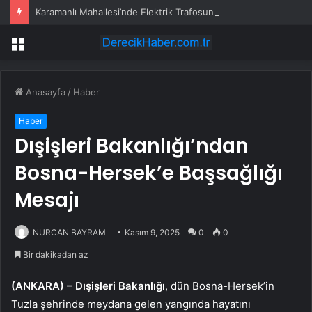
Karamanlı Mahallesi’nde Elektrik Trafosunda Patlama: Kısa Süreli Panik ve Elektrik Kesintisi
Menü
Anasayfa
/
Haber
Haber
Dışişleri Bakanlığı’ndan
Bosna-Hersek’e Başsağlığı
Mesajı
NURCAN BAYRAM
Kasım 9, 2025
0
0
Bir dakikadan az
(ANKARA) –
Dışişleri Bakanlığı
, dün Bosna-Hersek’in
Tuzla şehrinde meydana gelen yangında hayatını