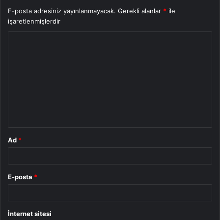
E-posta adresiniz yayınlanmayacak.
Gerekli alanlar
*
ile
işaretlenmişlerdir
Y
o
r
u
m
*
Ad
*
E-posta
*
İnternet sitesi