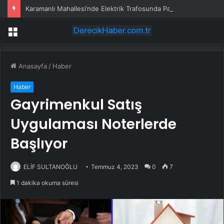
Karamanlı Mahallesi’nde Elektrik Trafosunda Patlama: Kısa Süreli Panik ve Elektrik Kesintisi
Menü
Anasayfa
/
Haber
Haber
Gayrimenkul Satış
Uygulaması Noterlerde
Başlıyor
ELİF SULTANOĞLU
Temmuz 4, 2023
0
7
1 dakika okuma süresi