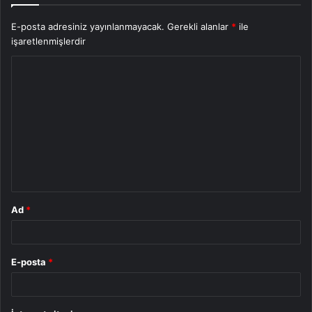
E-posta adresiniz yayınlanmayacak.
Gerekli alanlar
*
ile
işaretlenmişlerdir
Y
o
r
u
m
*
Ad
*
E-posta
*