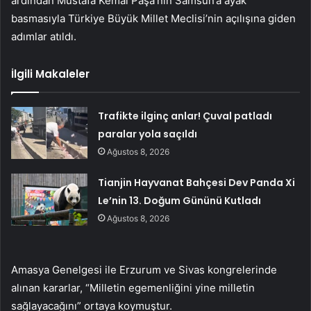
ardından Mustafa Kemal Paşa’nın Samsun’a ayak
basmasıyla Türkiye Büyük Millet Meclisi’nin açılışına giden
adımlar atıldı.
İlgili Makaleler
Trafikte ilginç anlar! Çuval patladı
paralar yola saçıldı
Ağustos 8, 2026
Tianjin Hayvanat Bahçesi Dev Panda Xi
Le’nin 13. Doğum Gününü Kutladı
Ağustos 8, 2026
Amasya Genelgesi ile Erzurum ve Sivas kongrelerinde
alınan kararlar, “Milletin egemenliğini yine milletin
sağlayacağını” ortaya koymuştur.