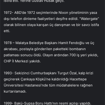
istifa etti. Yerine Gustav Husak geçti.
1972- ABD’de 1972 seçimlerinde Nixon yönetiminin yasa
dışı telefon dinleme faaliyetleri deşifre edildi. “Watergate”
olarak bilinen olaya karışan üç danışman ve bir savcı istifa
etti.
1978 – Malatya Belediye Başkanı Hamit Fendoğlu ve üç
akrabası, postayla gönderilen paketteki bombanın
patlaması sonucu öldü. Olayın ardından 700 iş yeri yıkıldı,
CHP İl Merkezi yakıldı.
1993- Sekizinci Cumhurbaşkanı Turgut Özal, kalp krizi
geçirerek Çankaya Köşkü’ne kaldırıldığı Hacettepe
Üniversitesi Hastanesi’nde tüm müdahalelere rağmen
kurtarılamadı.
1999- Bakü-Supsa Boru Hattı’nın resmi açılışı yapıldı.