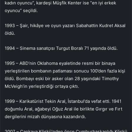
kadın oyuncu”, kardeşi Müşfik Kenter ise “en iyi erkek
oyuncu” seçildi.
1993 – Şair, hikâye ve oyun yazarı Sabahattin Kudret Aksal
öldü.
1994 – Sinema sanatçısı Turgut Boralı 71 yaşında öldü.
1995 – ABD’nin Oklahoma eyaletinde resmi bir binaya
yerleştirilen bombanın patlaması sonucu 100’den fazla kişi
öldü. Bombayı eski bir asker olan 28 yaşındaki Timothy
McVeigh’in yerleştirdiği ortaya çıktı.
1999 – Karikatürist Tekin Aral, İstanbul’da vefat etti. 1941
doğumlu Aral, ağabeyi Oğuz Aral ile birlikte Gırgır ve Fırt
dergilerini mizah dünyasına kazandırdı.
2007 – Çankaya Köşkü’nden önce Cumhurbaşkanlığı Köşkü