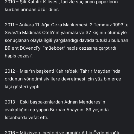
2010 – Şili Katolik Kilisesi, tacizle suçlanan papazların
kurbanlarından özür diler.
2011 – Ankara 11. Ağır Ceza Mahkemesi, 2 Temmuz 1993’te
Sivas’ta Madımak Oteli’nin yanması ve 37 kişinin ölümüyle
sonuçlanan olayla ilgili yargılandığı davada tutuklu bulunan
Bülent Düvenci’yi “müebbet” hapis cezasına çarptırdı.
hapis cezası”.
2012 – Mısır’ın başkenti Kahire’deki Tahrir Meydanı’nda
ordunun yönetimi sivillere devretmesi için yüz binlerce
kişi gösteri yaptı.
2013 – Eski başbakanlardan Adnan Menderes’in
avukatlığını da yapan Burhan Apaydın, 89 yaşında
İstanbul’da vefat etti.
2016 – Müzisyen, besteci ve aranjör Attila Özdemiroğlu,