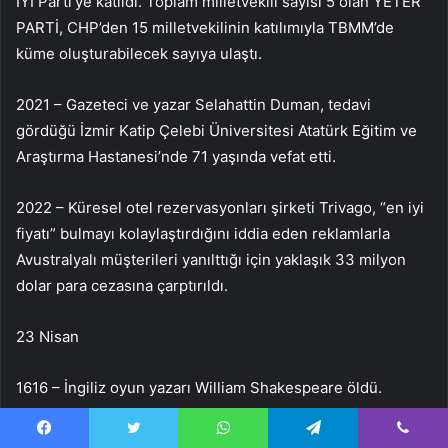
İYİ Parti’ye katıldı. Toplam milletvekili sayısı 5 olan YETER
PARTİ, CHP’den 15 milletvekilinin katılımıyla TBMM’de
küme oluşturabilecek sayıya ulaştı.
2021 – Gazeteci ve yazar Selahattin Duman, tedavi
gördüğü İzmir Katip Çelebi Üniversitesi Atatürk Eğitim ve
Araştırma Hastanesi’nde 71 yaşında vefat etti.
2022 – Küresel otel rezervasyonları şirketi Trivago, “en iyi
fiyatı” bulmayı kolaylaştırdığını iddia eden reklamlarla
Avustralyalı müşterileri yanılttığı için yaklaşık 33 milyon
dolar para cezasına çarptırıldı.
23 Nisan
1616 – İngiliz oyun yazarı William Shakespeare öldü.
1920 – Türkiye Büyük Millet Meclisi açıldı.
Facebook
Twitter
WhatsApp
Telegram
Viber