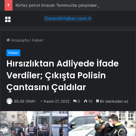
Körfez petrol ihracatı Temmuz’da çatışmalara rağmen sabit kaldı
Menü
Anasayfa
/
Haber
Haber
Hırsızlıktan Adliyede İfade
Verdiler; Çıkışta Polisin
Çantasını Çaldılar
BİLGE ONAY
Kasım 27, 2022
0
10
Bir dakikadan az