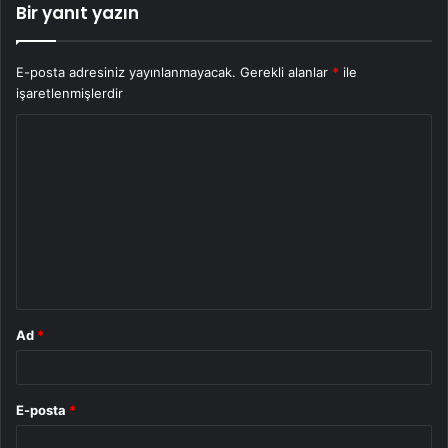
Bir yanıt yazın
E-posta adresiniz yayınlanmayacak.
Gerekli alanlar
*
ile
işaretlenmişlerdir
Y
o
r
u
m
*
Ad
*
E-posta
*