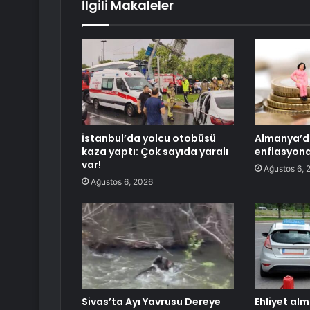
İlgili Makaleler
İstanbul’da yolcu otobüsü
Almanya’d
kaza yaptı: Çok sayıda yaralı
enflasyonda
var!
Ağustos 6, 
Ağustos 6, 2026
Sivas’ta Ayı Yavrusu Dereye
Ehliyet alm