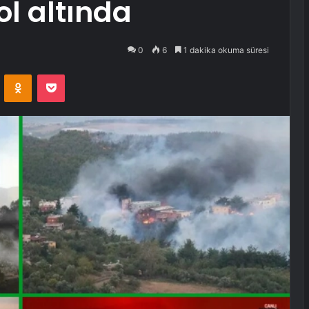
ol altında
0
6
1 dakika okuma süresi
VKontakte
Odnoklassniki
Pocket