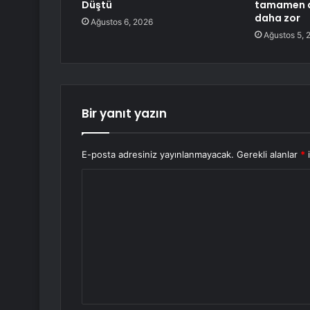
Düştü
tamamen de
daha zor
Ağustos 6, 2026
Ağustos 5, 
Bir yanıt yazın
E-posta adresiniz yayınlanmayacak.
Gerekli alanlar
*
i
Y
o
r
u
m
*