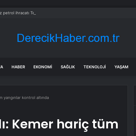
z petrol ihracatı Temmuz’da çatışmalara rağmen sabit kaldı
FA
HABER
EKONOMI
SAĞLIK
TEKNOLOJI
YAŞAM
m yangınlar kontrol altında
ı: Kemer hariç tüm