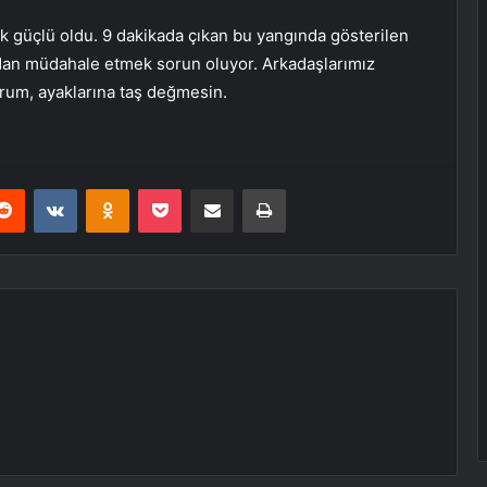
 güçlü oldu. 9 dakikada çıkan bu yangında gösterilen
dan müdahale etmek sorun oluyor. Arkadaşlarımız
orum, ayaklarına taş değmesin.
erest
Reddit
VKontakte
Odnoklassniki
Pocket
E-Posta ile paylaş
Yazdır