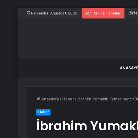
Körfe
Perşembe, Ağustos 6 2026
Son Dakika Haberleri
ANASAY
Anasayfa
/
Haber
/
İbrahim Yumaklı: Kemer hariç tü
Haber
İbrahim Yumakl