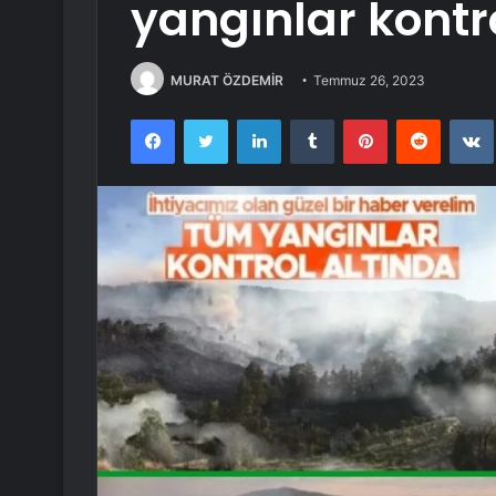
yangınlar kontr
MURAT ÖZDEMİR
Temmuz 26, 2023
Facebook
Twitter
LinkedIn
Tumblr
Pinterest
Reddit