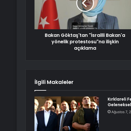
Bakan Göktaş'tan "İsrailli Bakan'a
yönelik protestosu"na ilişkin
açıklama
İlgili Makaleler
Kırklareli 
Geleneksel
Ağustos 7, 