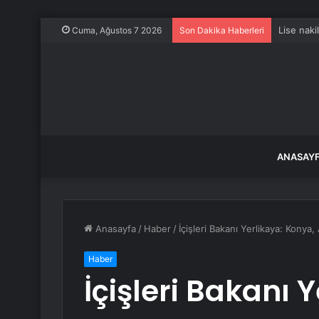
Altın mad
Cuma, Ağustos 7 2026
Son Dakika Haberleri
ANASAY
Anasayfa
/
Haber
/
İçişleri Bakanı Yerlikaya: Konya,
Haber
İçişleri Bakanı 