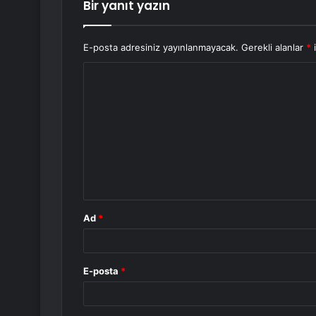
Bir yanıt yazın
E-posta adresiniz yayınlanmayacak.
Gerekli alanlar
*
i
Y
o
r
u
m
*
Ad
*
E-posta
*