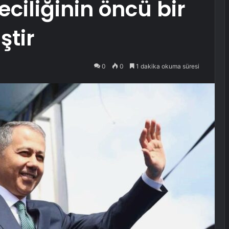
eciliğinin öncü bir
ştir
0
0
1 dakika okuma süresi