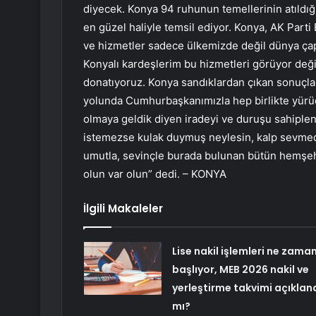
diyecek. Konya 94 ruhunun temellerinin atıldığı
en güzel haliyle temsil ediyor. Konya, AK Parti 
ve hizmetler sadece ülkemizde değil dünya çap
Konyalı kardeşlerim bu hizmetleri görüyor deği
donatıyoruz. Konya sandıklardan çıkan sonuçlar
yolunda Cumhurbaşkanımızla hep birlikte yürü
olmaya geldik diyen iradeyi ve duruşu sahiplen
istemezse kulak duymuş neylesin, kalp sevme
umutla, sevinçle burada bulunan bütün hemşeh
olun var olun” dedi. – KONYA
İlgili Makaleler
Lise nakil işlemleri ne zama
başlıyor, MEB 2026 nakil ve
yerleştirme takvimi açıklan
mı?