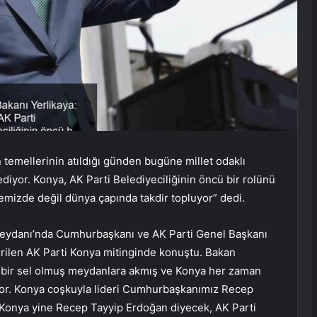
n temellerinin atıldığı günden bugüne millet odaklı
 ediyor. Konya, AK Parti Belediyeciliğinin öncü bir rolünü
kemizde değil dünya çapında takdir topluyor” dedi.
ir Meydanı’nda Cumhurbaşkanı ve AK Parti Genel Başkanı
irilen AK Parti Konya mitinginde konuştu. Bakan
 bir sel olmuş meydanlara akmış ve Konya her zaman
yor. Konya coşkuyla lideri Cumhurbaşkanımız Recep
bi Konya yine Recep Tayyip Erdoğan diyecek, AK Parti