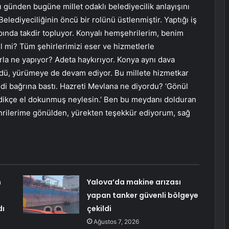
 günden bugüne millet odaklı belediyecilik anlayışını
Belediyeciliğinin öncü bir rolünü üstlenmiştir. Yaptığı iş
ında takdir topluyor. Konyalı hemşehrilerim, benim
l mi? Tüm şehirlerimizi eser ve hizmetlerle
la ne yapıyor? Adeta haykırıyor. Konya aynı dava
dü, yürümeye de devam ediyor. Bu millete hizmetkar
di bağrına bastı. Hazreti Mevlana ne diyordu? ‘Gönül
dikçe el dokunmuş neylesin.’ Ben bu meydanı dolduran
rilerime gönülden, yürekten teşekkür ediyorum, sağ
n
Yalova’da makine arızası
yapan tanker güvenli bölgeye
dı
çekildi
Ağustos 7, 2026