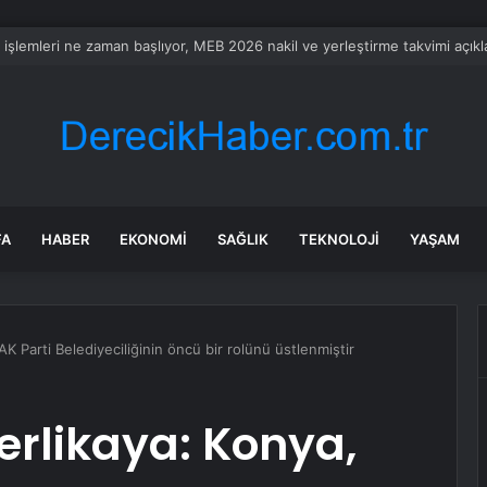
alyalı dev tesis 1 euroya satışta: Sahibi olmak için tek bir şart var
FA
HABER
EKONOMI
SAĞLIK
TEKNOLOJI
YAŞAM
 AK Parti Belediyeciliğinin öncü bir rolünü üstlenmiştir
Yerlikaya: Konya,