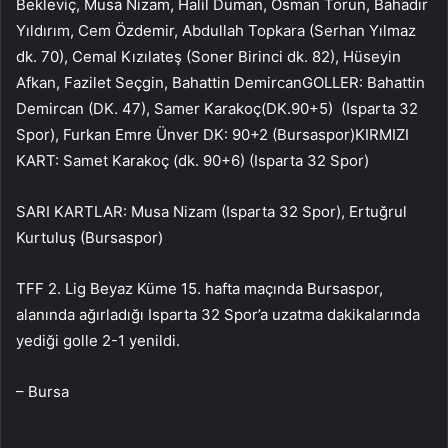
Bekleviç, Musa Nizam, Halil Duman, Osman Torun, Bahadır
Yıldırım, Cem Özdemir, Abdullah Topkara (Serhan Yılmaz
dk. 70), Cemal Kızılateş (Soner Birinci dk. 82), Hüseyin
Afkan, Fazilet Seçgin, Bahattin DemircanGOLLER: Bahattin
Demircan (DK. 47), Samer Karakoç(DK.90+5) (Isparta 32
Spor), Furkan Emre Ünver DK: 90+2 (Bursaspor)KIRMIZI
KART: Samet Karakoç (dk. 90+6) (Isparta 32 Spor)
SARI KARTLAR: Musa Nizam (Isparta 32 Spor), Ertuğrul
Kurtuluş (Bursaspor)
TFF 2. Lig Beyaz Küme 15. hafta maçında Bursaspor,
alanında ağırladığı Isparta 32 Spor’a uzatma dakikalarında
yediği golle 2-1 yenildi.
– Bursa