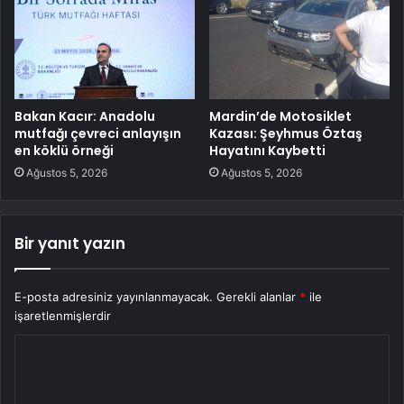
Bakan Kacır: Anadolu
Mardin’de Motosiklet
mutfağı çevreci anlayışın
Kazası: Şeyhmus Öztaş
en köklü örneği
Hayatını Kaybetti
Ağustos 5, 2026
Ağustos 5, 2026
Bir yanıt yazın
E-posta adresiniz yayınlanmayacak.
Gerekli alanlar
*
ile
işaretlenmişlerdir
Y
o
r