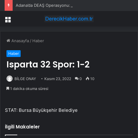
Adana’da DEAŞ Operasyonu: 16 Şüpheli Yakalandı
Menü
Anasayfa
/
Haber
Haber
Isparta 32 Spor: 1-2
BİLGE ONAY
Kasım 23, 2022
0
10
1 dakika okuma süresi
STAT: Bursa Büyükşehir Belediye
İlgili Makaleler