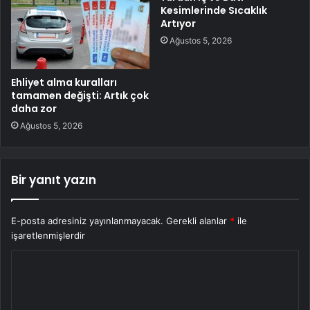
Kesimlerinde Sıcaklık
Artıyor
Ağustos 5, 2026
Ehliyet alma kuralları
tamamen değişti: Artık çok
daha zor
Ağustos 5, 2026
Bir yanıt yazın
E-posta adresiniz yayınlanmayacak.
Gerekli alanlar
*
ile
işaretlenmişlerdir
Y
o
r