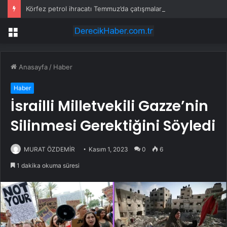
Körfez petrol ihracatı Temmuz’da çatışmalara rağmen sabit kaldı
Menü
Anasayfa
/
Haber
Haber
İsrailli Milletvekili Gazze’nin
Silinmesi Gerektiğini Söyledi
MURAT ÖZDEMİR
Kasım 1, 2023
0
6
1 dakika okuma süresi