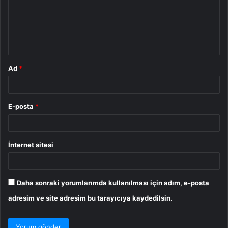
u
m
*
Ad
*
E-posta
*
İnternet sitesi
Daha sonraki yorumlarımda kullanılması için adım, e-posta
adresim ve site adresim bu tarayıcıya kaydedilsin.