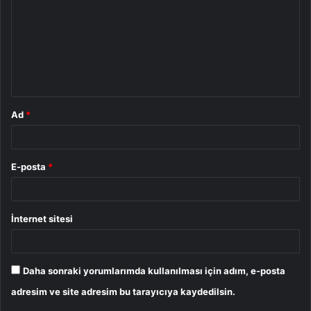
r
u
m
*
Ad
*
E-posta
*
İnternet sitesi
Daha sonraki yorumlarımda kullanılması için adım, e-posta
adresim ve site adresim bu tarayıcıya kaydedilsin.