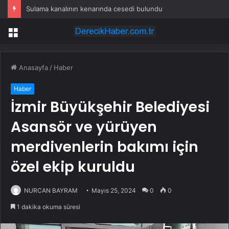
Sulama kanalının kenarında cesedi bulundu
Menü
Anasayfa
/
Haber
Haber
İzmir Büyükşehir Belediyesi
Asansör ve yürüyen
merdivenlerin bakımı için
özel ekip kuruldu
NURCAN BAYRAM
Mayıs 25, 2024
0
0
1 dakika okuma süresi