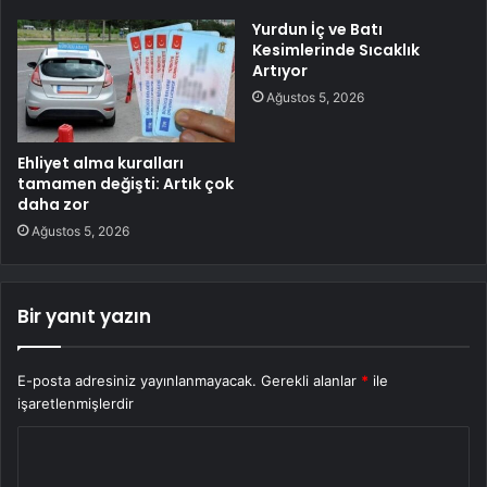
Yurdun İç ve Batı
Kesimlerinde Sıcaklık
Artıyor
Ağustos 5, 2026
Ehliyet alma kuralları
tamamen değişti: Artık çok
daha zor
Ağustos 5, 2026
Bir yanıt yazın
E-posta adresiniz yayınlanmayacak.
Gerekli alanlar
*
ile
işaretlenmişlerdir
Y
o