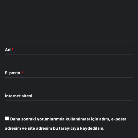
r
u
m
*
Ad
*
E-posta
*
İnternet sitesi
Daha sonraki yorumlarımda kullanılması için adım, e-posta
adresim ve site adresim bu tarayıcıya kaydedilsin.