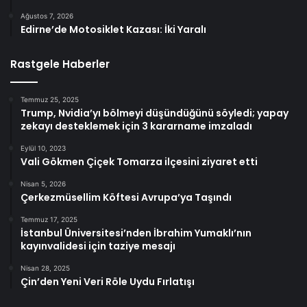
Ağustos 7, 2026
Edirne’de Motosiklet Kazası: İki Yaralı
Rastgele Haberler
Temmuz 25, 2025
Trump, Nvidia’yı bölmeyi düşündüğünü söyledi; yapay
zekayı desteklemek için 3 kararname imzaladı
Eylül 10, 2023
Vali Gökmen Çiçek Tomarza ilçesini ziyaret etti
Nisan 5, 2026
Çerkezmüsellim Köftesi Avrupa’ya Taşındı
Temmuz 17, 2025
İstanbul Üniversitesi’nden İbrahim Yumaklı’nın
kayınvalidesi için taziye mesajı
Nisan 28, 2025
Çin’den Yeni Veri Röle Uydu Fırlatışı