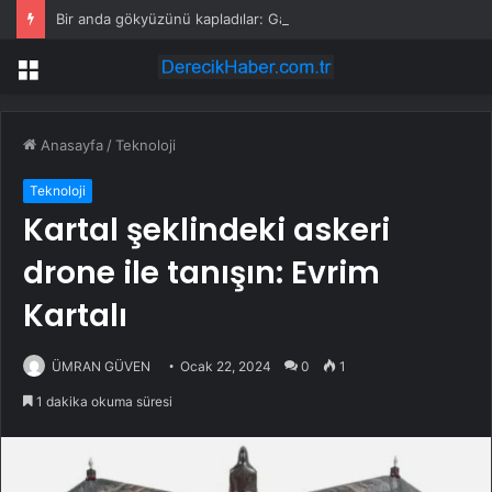
Bir anda gökyüzünü kapladılar: Garip bulutların sırrı çözüldü
Menü
Anasayfa
/
Teknoloji
Teknoloji
Kartal şeklindeki askeri
drone ile tanışın: Evrim
Kartalı
ÜMRAN GÜVEN
Ocak 22, 2024
0
1
1 dakika okuma süresi