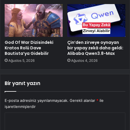
God Of War Dizisindeki
Çin’den zirveye oynayan
Kratos Rolü Dave
bir yapay zekâ daha geldi:
Bautista’ya Gidebilir
Alibaba Qwen3.8-Max
Ağustos 5, 2026
Ağustos 4, 2026
Bir yanıt yazın
E-posta adresiniz yayınlanmayacak.
Gerekli alanlar
*
ile
işaretlenmişlerdir
Y
o