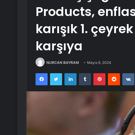
Products, enfla
karışık 1. çeyre
karşıya
NURCAN BAYRAM
Mayıs 6, 2024
Facebook
Twitter
LinkedIn
Tumblr
Pinterest
Reddit