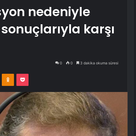
syon nedeniyle
k sonuçlarıyla karşı
0
0
3 dakika okuma süresi
VKontakte
Odnoklassniki
Pocket