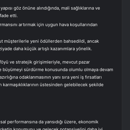
yapısı göz önüne alındığında, mali sağlıklarına ve
fade etti.
ormansını artırmak için uygun hava koşullarından
 müşterilerle yeni ödüllerden bahsedildi, ancak
iyade daha küçük artışlı kazanımlara yönelik.
öyü ve stratejik girişimleriyle, mevcut pazar
ede büyümeyi sürdürme konusunda olumlu olmaya devam
zırlığına odaklanmasının yanı sıra yeni iş fırsatları
ın karmaşıklıklarının üstesinden gelebilecek şekilde
nsal performansına da yansıdığı üzere, ekonomik
 Şirketin konumunu ve gelecek potansiyelini daha iyi