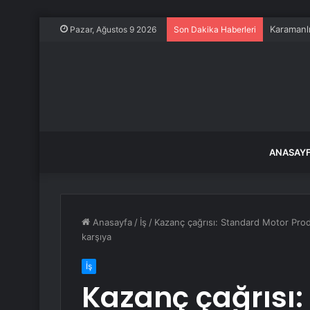
Karamanlı
Pazar, Ağustos 9 2026
Son Dakika Haberleri
ANASAY
Anasayfa
/
İş
/
Kazanç çağrısı: Standard Motor Produ
karşıya
İş
Kazanç çağrısı: