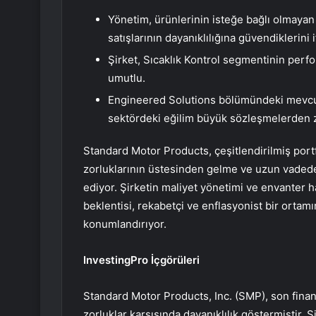
Yönetim, ürünlerinin isteğe bağlı olmayan 
satışlarının dayanıklılığına güvendiklerini i
Şirket, Sıcaklık Kontrol segmentinin perf
umutlu.
Engineered Solutions bölümündeki mevcut
sektördeki eğilim büyük sözleşmelerden z
Standard Motor Products, çeşitlendirilmiş portf
zorluklarının üstesinden gelme ve uzun vad
ediyor. Şirketin maliyet yönetimi ve envanter ha
beklentisi, rekabetçi ve enflasyonist bir ortam
konumlandırıyor.
InvestingPro İçgörüleri
Standard Motor Products, Inc. (SMP), son fina
zorluklar karşısında dayanıklılık göstermiştir.