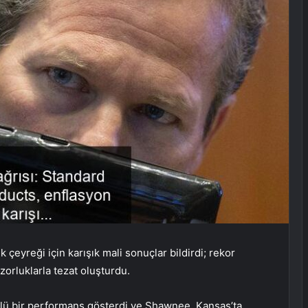
çeyreği için karışık mali sonuçlar bildirdi; rekor
 zorluklarla tezat oluşturdu.
lü bir performans gösterdi ve Shawnee, Kansas’ta