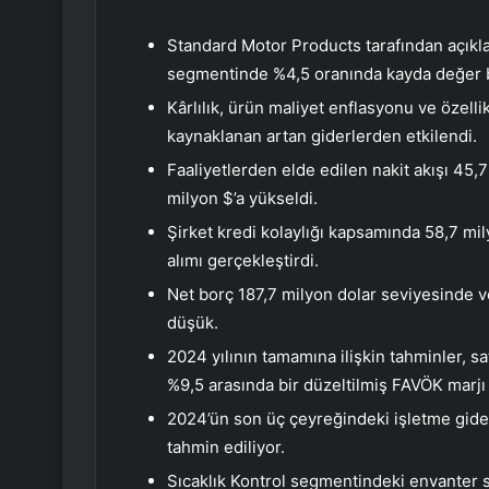
Standard Motor Products tarafından açıkla
segmentinde %4,5 oranında kayda değer bi
Kârlılık, ürün maliyet enflasyonu ve özell
kaynaklanan artan giderlerden etkilendi.
Faaliyetlerden elde edilen nakit akışı 45,
milyon $’a yükseldi.
Şirket kredi kolaylığı kapsamında 58,7 mil
alımı gerçekleştirdi.
Net borç 187,7 milyon dolar seviyesinde ve 
düşük.
2024 yılının tamamına ilişkin tahminler, s
%9,5 arasında bir düzeltilmiş FAVÖK marjı 
2024’ün son üç çeyreğindeki işletme gider
tahmin ediliyor.
Sıcaklık Kontrol segmentindeki envanter se