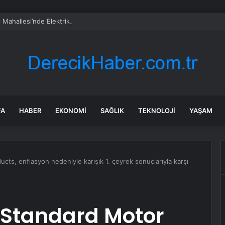
 Mahallesi’nde Elektrik Trafosunda Patlama: Kısa Süreli Panik ve Elektrik 
FA
HABER
EKONOMI
SAĞLIK
TEKNOLOJI
YAŞAM
cts, enflasyon nedeniyle karışık 1. çeyrek sonuçlarıyla karşı
 Standard Motor