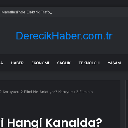
 Mahallesi’nde Elektrik Trafosunda Patlama: Kısa Süreli Panik ve Elektrik 
FA
HABER
EKONOMI
SAĞLIK
TEKNOLOJI
YAŞAM
? Koruyucu 2 Filmi Ne Anlatıyor? Koruyucu 2 Filminin
mi Hangi Kanalda?