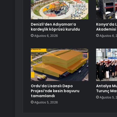
Denizli’den Adıyaman’a
Konya’da L
kardeşlik köprüsü kuruldu
Akademisi 
Ağustos 6, 2026
Ağustos 6, 
Ordu’da Lisanslı Depo
Antalya M
Projesi’nde kesin başvuru
Turunç Mas
tamamlandı
Ağustos 5, 
Ağustos 5, 2026