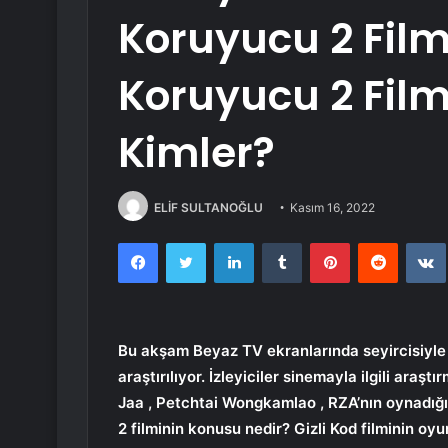
Koruyucu 2 Film
Koruyucu 2 Fil
Kimler?
ELİF SULTANOĞLU
Kasım 16, 2022
Facebook
Twitter
LinkedIn
Tumblr
Pinterest
Reddit
Bu akşam Beyaz TV ekranlarında seyircisiyle
araştırılıyor. İzleyiciler sinemayla ilgili ara
Jaa , Petchtai Wongkamlao , RZA’nın oynadığı
2 filminin konusu nedir? Gizli Kod filminin oy