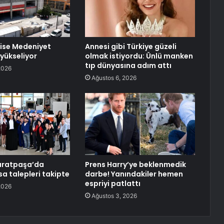
ise Medeniyet
Annesi gibi Türkiye güzeli
yükseliyor
olmak istiyordu: Ünlü manken
tıp dünyasına adım attı
2026
Ağustos 6, 2026
uratpaşa’da
Prens Harry’ye beklenmedik
a talepleri takipte
darbe! Yanındakiler hemen
espriyi patlattı
2026
Ağustos 3, 2026