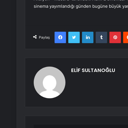
sinema yayımlandığı günden bugüne büyük yank
Facebook
Twitter
LinkedIn
Tumblr
Pint
Paylaş
ELİF SULTANOĞLU