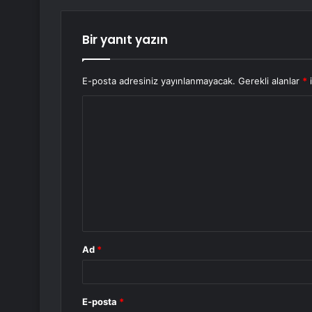
Bir yanıt yazın
E-posta adresiniz yayınlanmayacak.
Gerekli alanlar
*
i
Y
o
r
u
m
*
Ad
*
E-posta
*