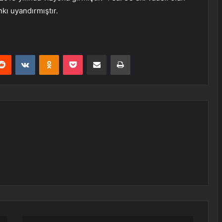
ı uyandırmıştır.
erest
Reddit
VKontakte
Odnoklassniki
Pocket
E-Posta ile paylaş
Yazdır