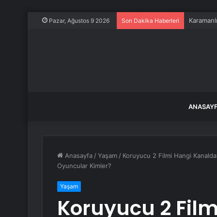
Karamanlı
Pazar, Ağustos 9 2026
Son Dakika Haberleri
ANASAY
Anasayfa
/
Yaşam
/
Koruyucu 2 Filmi Hangi Kanalda
Oyuncular Kimler?
Yaşam
Koruyucu 2 Fil