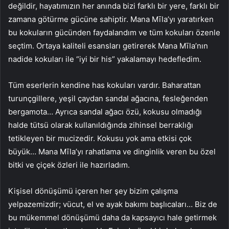
değildir, hayatımızın her anında bizi farklı bir yere, farklı bir
zamana götürme gücüne sahiptir. Mana Mīla’yı yaratırken
bu kokuların gücünden faydalandım ve tüm kokuları özenle
seçtim. Ortaya kaliteli esansları getirerek Mana Mīla’nın
nadide kokuları ile “iyi bir his” yakalamayı hedefledim.
Tüm eserlerin kendine has kokuları vardır. Baharattan
turunçgillere, yeşil çaydan sandal ağacına, fesleğenden
bergamota… Ayrıca sandal ağacı özü, kokusu olmadığı
halde tütsü olarak kullanıldığında zihinsel berraklığı
tetikleyen bir mucizedir. Kokusu yok ama etkisi çok
büyük… Mana Mīla’yı rahatlama ve dinginlik veren bu özel
bitki ve çiçek özleri ile hazırladım.
Kişisel dönüşümü içeren her şey bizim çalışma
yelpazemizdir; vücut, el ve ayak bakımı başlıcaları… Biz de
bu mükemmel dönüşümü daha da kapsayıcı hale getirmek