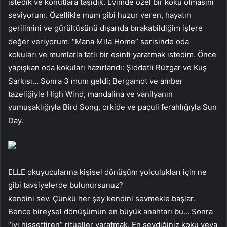
istedik ve konutlara taşıdık. Evimde özel bir koku olmasını
seviyorum. Özellikle mum gibi huzur veren, hayatın
gerilimini ve gürültüsünü dışarıda bırakabildiğim işlere
değer veriyorum. “Mana Mīla Home” serisinde oda
kokuları ve mumlarla tatlı bir esinti yaratmak istedim. Önce
yapışkan oda kokuları hazırlandı: Şiddetli Rüzgar ve Kuş
Şarkısı… Sonra 3 mum geldi; Bergamot ve amber
tazeliğiyle High Wind, mandalina ve vanilyanın
yumuşaklığıyla Bird Song, orkide ve paçuli ferahlığıyla Sun
Day.
ELLE okuyucularına kişisel dönüşüm yolculukları için ne
gibi tavsiyelerde bulunursunuz?
kendini sev. Çünkü her şey kendini sevmekle başlar.
Bence bireysel dönüşümün en büyük anahtarı bu… Sonra
“iyi hissettiren” ritüeller yaratmak. En sevdiğiniz koku veya