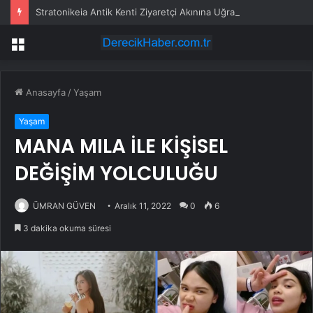
Stratonikeia Antik Kenti Ziyaretçi Akınına Uğradı
Menü
Anasayfa
/
Yaşam
Yaşam
MANA MILA İLE KİŞİSEL
DEĞİŞİM YOLCULUĞU
ÜMRAN GÜVEN
Aralık 11, 2022
0
6
3 dakika okuma süresi