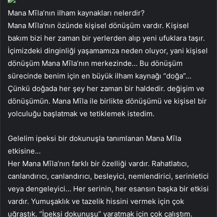
Mana Mīla’nın ilham kaynakları nelerdir?
Mana Mīla’nın özünde kişisel dönüşüm vardır. Kişisel
bakım bizi her zaman bir yerlerden alıp yeni ufuklara taşır.
İçimizdeki dinginliği yaşamamıza neden oluyor, yani kişisel
dönüşüm Mana Mīla’nın merkezinde… Bu dönüşüm
sürecinde benim için en büyük ilham kaynağı “doğa”…
Çünkü doğada her şey her zaman bir haldedir. değişim ve
dönüşümün. Mana Mīla ile birlikte dönüşümü ve kişisel bir
yolculuğu başlatmak ve tetiklemek istedim.
Gelelim ipeksi bir dokunuşla tanımlanan Mana Mīla
etkisine…
Her Mana Mīla’nın farklı bir özelliği vardır. Rahatlatıcı,
canlandırıcı, canlandırıcı, besleyici, nemlendirici, serinletici
veya dengeleyici… Her serinin, her esansın başka bir etkisi
vardır. Yumuşaklık ve tazelik hissini vermek için çok
uğraştık. “İpeksi dokunuşu” yaratmak için çok çalıştım.