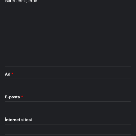
işaretlenmişlerdir
Y
o
r
u
m
*
Ad
*
E-posta
*
İnternet sitesi