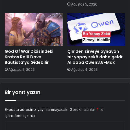
Ağustos 5, 2026
God Of War Dizisindeki
Çin’den zirveye oynayan
Kratos Rolü Dave
bir yapay zekâ daha geldi:
Bautista’ya Gidebilir
Alibaba Qwen3.8-Max
Ağustos 5, 2026
Ağustos 4, 2026
Bir yanıt yazın
E-posta adresiniz yayınlanmayacak.
Gerekli alanlar
*
ile
işaretlenmişlerdir
Y