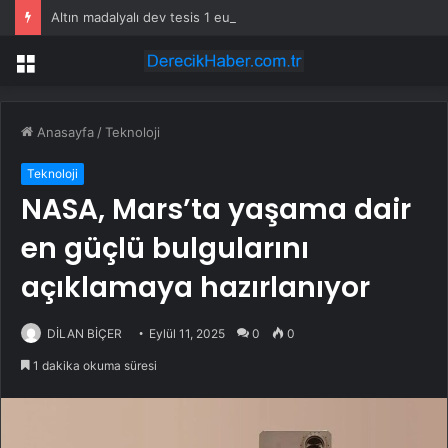
Altın madalyalı dev tesis 1 euroya satışta: Sahibi olmak için tek bir şart var
Menü
Anasayfa
/
Teknoloji
Teknoloji
NASA, Mars’ta yaşama dair
en güçlü bulgularını
açıklamaya hazırlanıyor
DİLAN BİÇER
Eylül 11, 2025
0
0
1 dakika okuma süresi