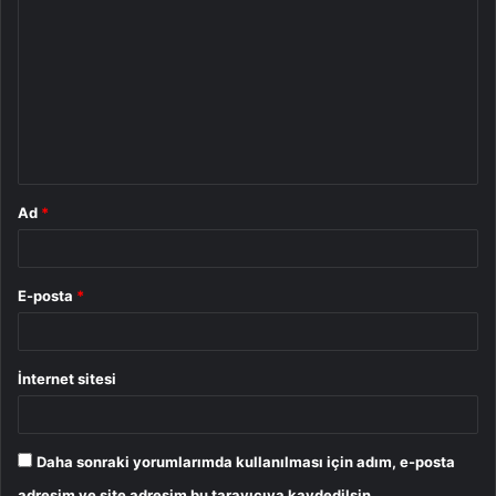
o
r
u
m
*
Ad
*
E-posta
*
İnternet sitesi
Daha sonraki yorumlarımda kullanılması için adım, e-posta
adresim ve site adresim bu tarayıcıya kaydedilsin.