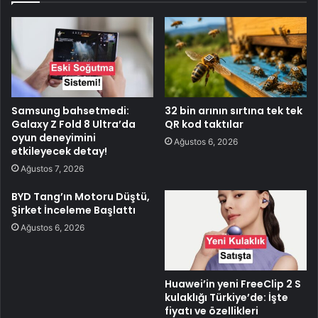
Samsung bahsetmedi:
32 bin arının sırtına tek tek
Galaxy Z Fold 8 Ultra’da
QR kod taktılar
oyun deneyimini
Ağustos 6, 2026
etkileyecek detay!
Ağustos 7, 2026
BYD Tang’ın Motoru Düştü,
Şirket İnceleme Başlattı
Ağustos 6, 2026
Huawei’in yeni FreeClip 2 S
kulaklığı Türkiye’de: İşte
fiyatı ve özellikleri