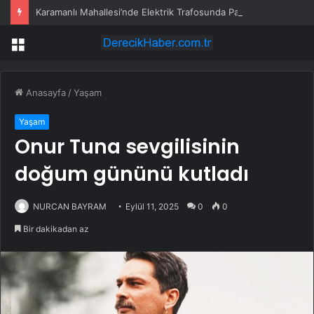
Karamanlı Mahallesi’nde Elektrik Trafosunda Patlama: Kısa Süreli Panik ve Elektrik Kesintisi
Menü
Anasayfa
/
Yaşam
Yaşam
Onur Tuna sevgilisinin
doğum gününü kutladı
NURCAN BAYRAM
Eylül 11, 2025
0
0
Bir dakikadan az