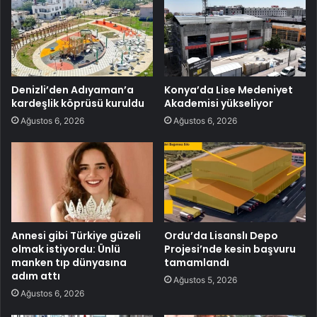
Denizli’den Adıyaman’a
Konya’da Lise Medeniyet
kardeşlik köprüsü kuruldu
Akademisi yükseliyor
Ağustos 6, 2026
Ağustos 6, 2026
Annesi gibi Türkiye güzeli
Ordu’da Lisanslı Depo
olmak istiyordu: Ünlü
Projesi’nde kesin başvuru
manken tıp dünyasına
tamamlandı
adım attı
Ağustos 5, 2026
Ağustos 6, 2026