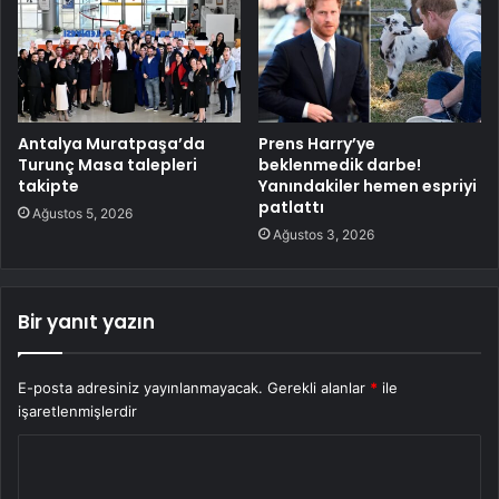
Antalya Muratpaşa’da
Prens Harry’ye
Turunç Masa talepleri
beklenmedik darbe!
takipte
Yanındakiler hemen espriyi
patlattı
Ağustos 5, 2026
Ağustos 3, 2026
Bir yanıt yazın
E-posta adresiniz yayınlanmayacak.
Gerekli alanlar
*
ile
işaretlenmişlerdir
Y
o