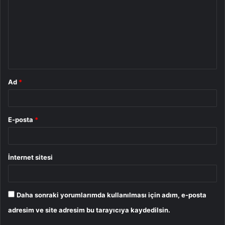
r
u
m
*
Ad
*
E-posta
*
İnternet sitesi
Daha sonraki yorumlarımda kullanılması için adım, e-posta
adresim ve site adresim bu tarayıcıya kaydedilsin.