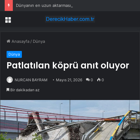
Dünyanın en uzun aktarmasız uçuşunda tarihi rekor: 24 saatten fazla havada kaldılar
Menü
Anasayfa
/
Dünya
Dünya
Patlatılan köprü anıt oluyor
NURCAN BAYRAM
Mayıs 21, 2026
0
0
Bir dakikadan az