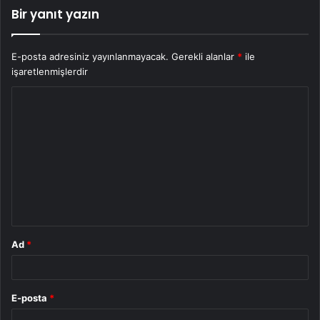
Bir yanıt yazın
E-posta adresiniz yayınlanmayacak.
Gerekli alanlar
*
ile
işaretlenmişlerdir
Y
o
r
u
m
*
Ad
*
E-posta
*