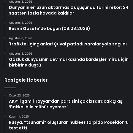
Ağustos 8, 2026
Dünyanın en uzun aktarmasız uçuşunda tarihi rekor: 24
saatten fazla havada kaldılar
Ağustos 8, 2026
Resmi Gazete’de bugün (08.08.2026)
Ağustos 8, 2026
Trafikte ilginç anlar! Çuval patladı paralar yola saçıldı
Ağustos 8, 2026
Gözlük dünyasının dev markasında kardeşler miras için
birbirine düştü
Rastgele Haberler
Ocak 23, 2025
AKP’li Şamil Tayyar’dan partisini çok kızdıracak çıkış:
‘Bakkal bile mühürleyemez’
Kasım 1, 2025
Rusya, “tsunami” oluşturan nükleer torpido Poseidon’u
test etti