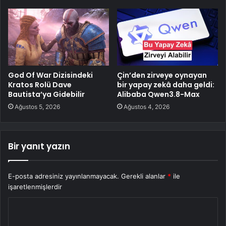
God Of War Dizisindeki
Çin’den zirveye oynayan
Kratos Rolü Dave
bir yapay zekâ daha geldi:
Bautista’ya Gidebilir
Alibaba Qwen3.8-Max
Ağustos 5, 2026
Ağustos 4, 2026
Bir yanıt yazın
E-posta adresiniz yayınlanmayacak.
Gerekli alanlar
*
ile
işaretlenmişlerdir
Y
o