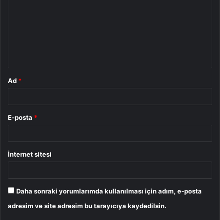
r
u
m
*
Ad
*
E-posta
*
İnternet sitesi
Daha sonraki yorumlarımda kullanılması için adım, e-posta
adresim ve site adresim bu tarayıcıya kaydedilsin.