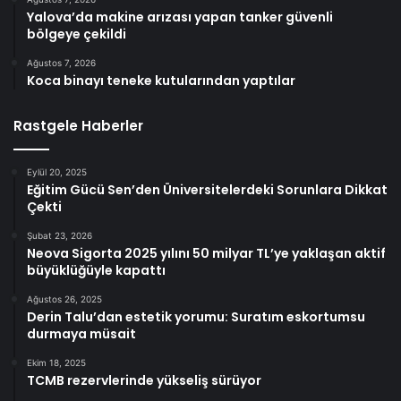
Yalova’da makine arızası yapan tanker güvenli
bölgeye çekildi
Ağustos 7, 2026
Koca binayı teneke kutularından yaptılar
Rastgele Haberler
Eylül 20, 2025
Eğitim Gücü Sen’den Üniversitelerdeki Sorunlara Dikkat
Çekti
Şubat 23, 2026
Neova Sigorta 2025 yılını 50 milyar TL’ye yaklaşan aktif
büyüklüğüyle kapattı
Ağustos 26, 2025
Derin Talu’dan estetik yorumu: Suratım eskortumsu
durmaya müsait
Ekim 18, 2025
TCMB rezervlerinde yükseliş sürüyor