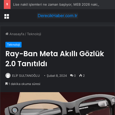
Lise nakil işlemleri ne zaman başlıyor, MEB 2026 nakil ve yerleştirme takvimi açıklandı mı?
Menü
Anasayfa
/
Teknoloji
Teknoloji
Ray-Ban Meta Akıllı Gözlük
2.0 Tanıtıldı
ELİF SULTANOĞLU
Şubat 8, 2024
0
2
1 dakika okuma süresi