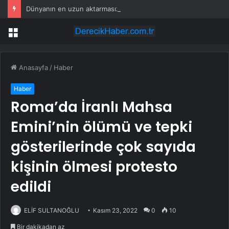
Dünyanın en uzun aktarmasız uçuşunda tarihi rekor: 24 saatten fazla havada kaldılar
Menü
Anasayfa
/
Haber
Haber
Roma’da İranlı Mahsa
Emini’nin ölümü ve tepki
gösterilerinde çok sayıda
kişinin ölmesi protesto
edildi
ELİF SULTANOĞLU
Kasım 23, 2022
0
10
Bir dakikadan az