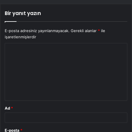
Bir yanıt yazın
E-posta adresiniz yayınlanmayacak.
Gerekli alanlar
*
ile
işaretlenmişlerdir
Y
o
r
u
m
*
Ad
*
E-posta
*