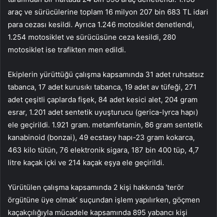
araç ve sürücülerine toplam 16 milyon 207 bin 683 TL idari
para cezası kesildi. Ayrıca 1.246 motosiklet denetlendi,
1.254 motosiklet ve sürücüsüne ceza kesildi, 280
motosiklet ise trafikten men edildi.
Ekiplerin yürüttüğü çalışma kapsamında 31 adet ruhsatsız
tabanca, 17 adet kurusıkı tabanca, 19 adet av tüfeği, 271
adet çeşitli çaplarda fişek, 84 adet kesici alet, 204 gram
esrar, 1.201 adet sentetik uyuşturucu (gerica-lyrca hapı)
ele geçirildi. 1.921 gram. metamfetamin, 86 gram sentetik
kanabinoid (bonzai), 49 ecstasy hapı-23 gram kokarca,
463 kilo tütün, 76 elektronik sigara, 187 bin 400 tüp, 4,7
litre kaçak içki ve 214 kaçak eşya ele geçirildi.
Yürütülen çalışma kapsamında 2 kişi hakkında ‘terör
örgütüne üye olmak’ suçundan işlem yapılırken, göçmen
kaçakçılığıyla mücadele kapsamında 895 yabancı kişi