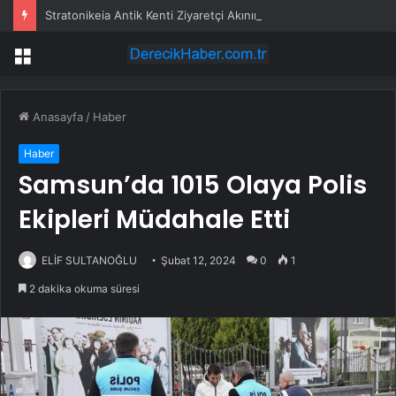
Stratonikeia Antik Kenti Ziyaretçi Akınına Uğradı
Menü
Anasayfa
/
Haber
Haber
Samsun’da 1015 Olaya Polis
Ekipleri Müdahale Etti
ELİF SULTANOĞLU
Şubat 12, 2024
0
1
2 dakika okuma süresi