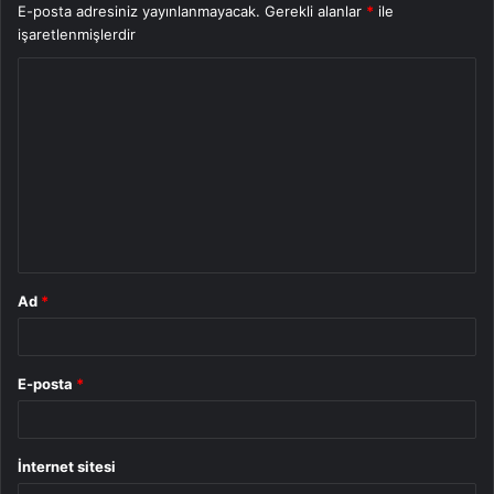
E-posta adresiniz yayınlanmayacak.
Gerekli alanlar
*
ile
işaretlenmişlerdir
Y
o
r
u
m
*
Ad
*
E-posta
*
İnternet sitesi