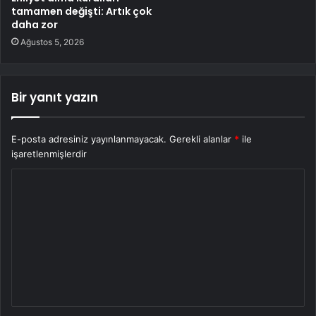
tamamen değişti: Artık çok
daha zor
Ağustos 5, 2026
Bir yanıt yazın
E-posta adresiniz yayınlanmayacak.
Gerekli alanlar
*
ile
işaretlenmişlerdir
Y
o
r
u
m
*