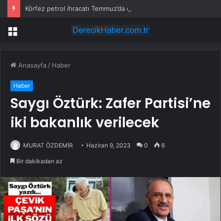
Körfez petrol ihracatı Temmuz’da çatışmalara rağmen sabit kaldı
Menü
Anasayfa
/
Haber
Haber
Saygı Öztürk: Zafer Partisi’ne
iki bakanlık verilecek
MURAT ÖZDEMİR
Haziran 9, 2023
0
6
Bir dakikadan az