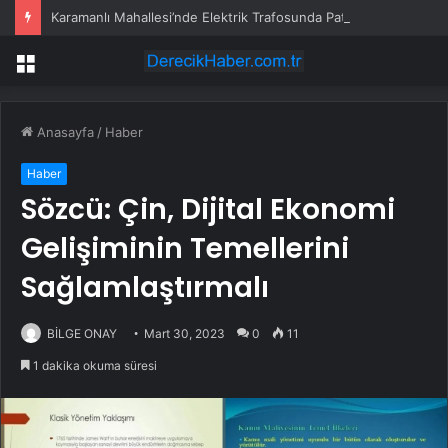
Karamanlı Mahallesi’nde Elektrik Trafosunda Patlama: Kısa Süreli Panik ve Elektrik Kesintisi
Menü
Anasayfa
/
Haber
Haber
Sözcü: Çin, Dijital Ekonomi
Gelişiminin Temellerini
Sağlamlaştırmalı
BİLGE ONAY
Mart 30, 2023
0
11
1 dakika okuma süresi