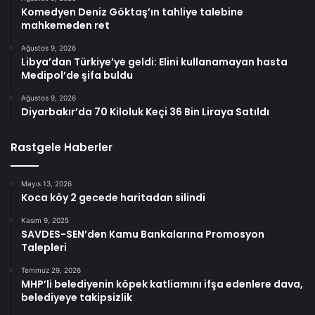
Komedyen Deniz Göktaş’ın tahliye talebine
mahkemeden ret
Ağustos 9, 2026
Libya’dan Türkiye’ye geldi: Elini kullanamayan hasta
Medipol’de şifa buldu
Ağustos 9, 2026
Diyarbakır’da 70 Kiloluk Keçi 36 Bin Liraya Satıldı
Rastgele Haberler
Mayıs 13, 2026
Koca köy 2 gecede haritadan silindi
Kasım 9, 2025
SAVDES-SEN’den Kamu Bankalarına Promosyon
Talepleri
Temmuz 29, 2026
MHP’li belediyenin köpek katliamını ifşa edenlere dava,
belediyeye takipsizlik