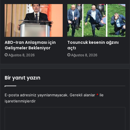
ABD-Iran Anlaşması için
Tosuncuk kesenin ağzını
Gelişmeler Bekleniyor
açtı
Ağustos 8, 2026
Ağustos 8, 2026
Bir yanıt yazın
E-posta adresiniz yayınlanmayacak.
Gerekli alanlar
*
ile
işaretlenmişlerdir
Y
o
r