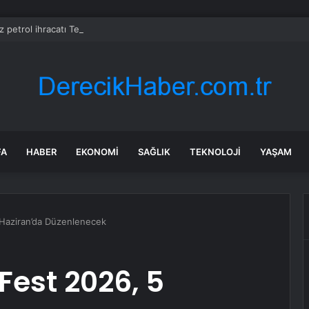
z petrol ihracatı Temmuz’da çatışmalara rağmen sabit kaldı
FA
HABER
EKONOMI
SAĞLIK
TEKNOLOJI
YAŞAM
Haziran’da Düzenlenecek
est 2026, 5