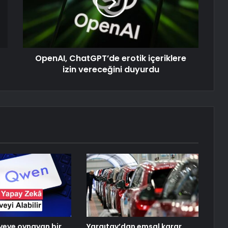
OpenAI, ChatGPT’de erotik içeriklere
izin vereceğini duyurdu
rveye oynayan bir
Yargıtay’dan emsal karar