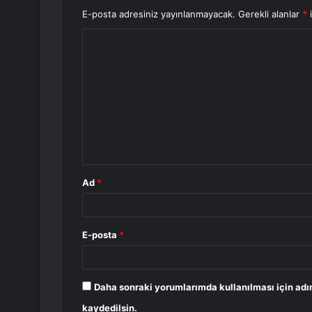
E-posta adresiniz yayınlanmayacak.
Gerekli alanlar
*
i
Y
o
r
u
m
*
Ad
*
E-posta
*
Daha sonraki yorumlarımda kullanılması için adı
kaydedilsin.