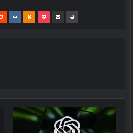
erest
Reddit
VKontakte
Odnoklassniki
Pocket
E-Posta ile paylaş
Yazdır