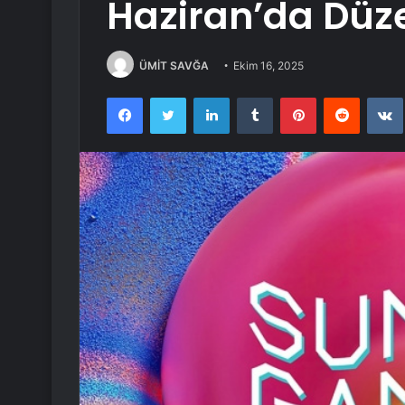
Haziran’da Düz
ÜMİT SAVĞA
Ekim 16, 2025
Facebook
Twitter
LinkedIn
Tumblr
Pinterest
Reddit