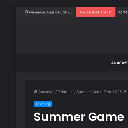
Körfe
Perşembe, Ağustos 6 2026
Son Dakika Haberleri
ANASAY
Anasayfa
/
Teknoloji
/
Summer Game Fest 2026, 5 
Teknoloji
Summer Game F