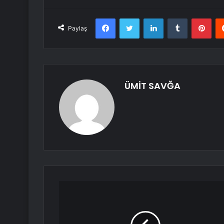
Facebook
Twitter
LinkedIn
Tumblr
Pint
Paylaş
ÜMİT SAVĞA