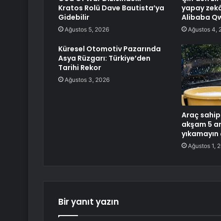
Kratos Rolü Dave Bautista’ya
yapay zekâ
Gidebilir
Alibaba Q
Ağustos 5, 2026
Ağustos 4, 
Küresel Otomotiv Pazarında
Asya Rüzgarı: Türkiye’den
Tarihi Rekor
Ağustos 3, 2026
Araç sahipl
akşam 5 ar
yıkamayın ç
Ağustos 1, 
Bir yanıt yazın