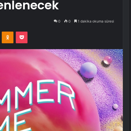
enlenecek
0
0
1 dakika okuma süresi
VKontakte
Odnoklassniki
Pocket