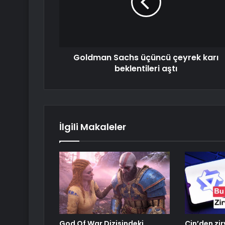
Goldman Sachs üçüncü çeyrek karı
beklentileri aştı
İlgili Makaleler
God Of War Dizisindeki
Çin’den zi