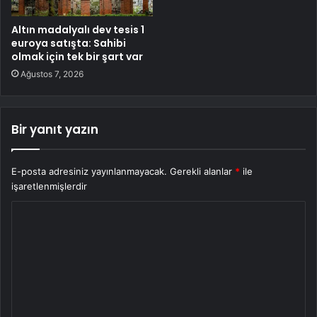
Altın madalyalı dev tesis 1
euroya satışta: Sahibi
olmak için tek bir şart var
Ağustos 7, 2026
Bir yanıt yazın
E-posta adresiniz yayınlanmayacak.
Gerekli alanlar
*
ile
işaretlenmişlerdir
Y
o
r
u
m