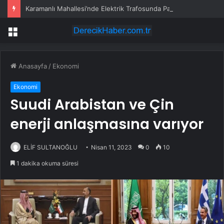
Karamanlı Mahallesi’nde Elektrik Trafosunda Patlama: Kısa Süreli Panik ve Elektrik Kesintisi
Menü
Anasayfa
/
Ekonomi
Ekonomi
Suudi Arabistan ve Çin
enerji anlaşmasına varıyor
ELİF SULTANOĞLU
Nisan 11, 2023
0
10
1 dakika okuma süresi