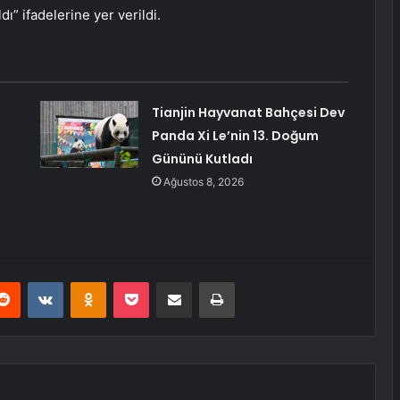
dı” ifadelerine yer verildi.
Tianjin Hayvanat Bahçesi Dev
Panda Xi Le’nin 13. Doğum
Gününü Kutladı
Ağustos 8, 2026
erest
Reddit
VKontakte
Odnoklassniki
Pocket
E-Posta ile paylaş
Yazdır