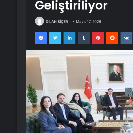
Geliştiriliyor
DİLAN BİÇER
Mayıs 17, 2026
Facebook
Twitter
LinkedIn
Tumblr
Pinterest
Reddit