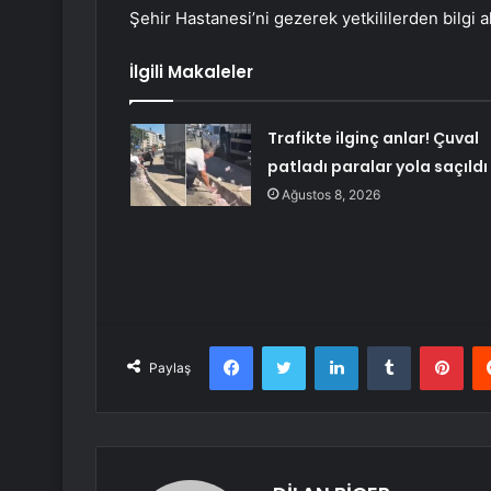
Şehir Hastanesi’ni gezerek yetkililerden bilgi al
İlgili Makaleler
Trafikte ilginç anlar! Çuval
patladı paralar yola saçıldı
Ağustos 8, 2026
Facebook
Twitter
LinkedIn
Tumblr
Pint
Paylaş