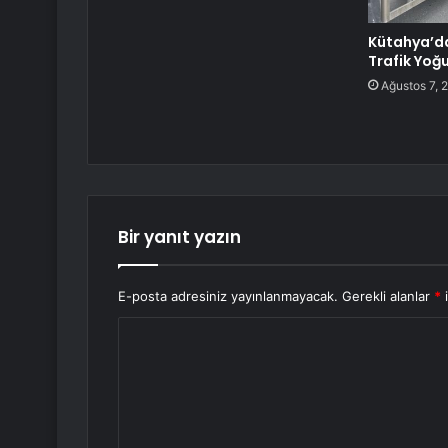
Kütahya’d
Trafik Yoğ
Ağustos 7, 
Bir yanıt yazın
E-posta adresiniz yayınlanmayacak.
Gerekli alanlar
*
i
Y
o
r
u