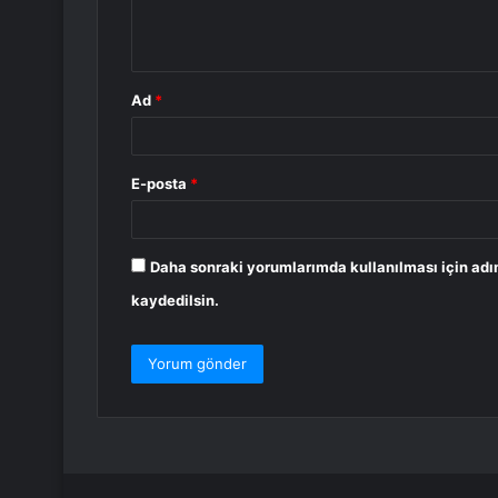
m
*
Ad
*
E-posta
*
Daha sonraki yorumlarımda kullanılması için adı
kaydedilsin.