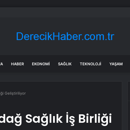
nın en uzun aktarmasız uçuşunda tarihi rekor: 24 saatten fazla havada k
FA
HABER
EKONOMI
SAĞLIK
TEKNOLOJI
YAŞAM
i Geliştiriliyor
ağ Sağlık İş Birliği