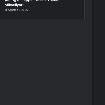
Keurig Dr Pepper hisseleri neden
yükseliyor?
Ağustos 7, 2026