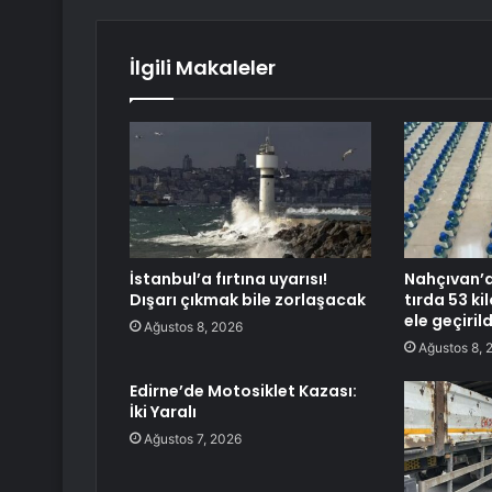
İlgili Makaleler
İstanbul’a fırtına uyarısı!
Nahçıvan’d
Dışarı çıkmak bile zorlaşacak
tırda 53 k
ele geçirild
Ağustos 8, 2026
Ağustos 8, 
Edirne’de Motosiklet Kazası:
İki Yaralı
Ağustos 7, 2026