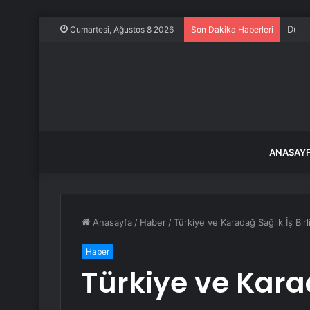
Dünya
Cumartesi, Ağustos 8 2026
Son Dakika Haberleri
ANASAY
Anasayfa
/
Haber
/
Türkiye ve Karadağ Sağlık İş Birliğ
Haber
Türkiye ve Karad