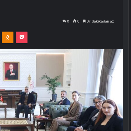
0
0
Bir dakikadan az
VKontakte
Odnoklassniki
Pocket