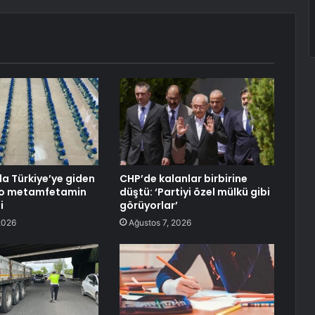
a Türkiye’ye giden
CHP’de kalanlar birbirine
ilo metamfetamin
düştü: ‘Partiyi özel mülkü gibi
i
görüyorlar’
2026
Ağustos 7, 2026