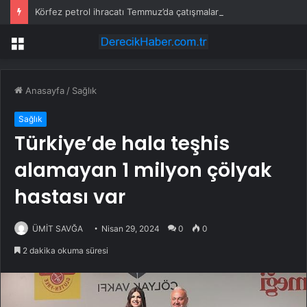
Körfez petrol ihracatı Temmuz’da çatışmalara rağmen sabit kaldı
Menü
Anasayfa
/
Sağlık
Sağlık
Türkiye’de hala teşhis
alamayan 1 milyon çölyak
hastası var
ÜMİT SAVĞA
Nisan 29, 2024
0
0
2 dakika okuma süresi