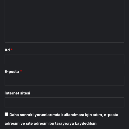
r
u
m
*
Ad
*
E-posta
*
İnternet sitesi
Daha sonraki yorumlarımda kullanılması için adım, e-posta
adresim ve site adresim bu tarayıcıya kaydedilsin.