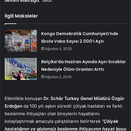
devam edeceğiz”
dedi.
İlgili Makaleler
Kongo Demokratik Cumhuriyeti’nde
Ebola Vaka Sayısı 2.000’i Aştı
Ağustos 4, 2026
Belçika’da Haziran Ayında Aşırı Sıcaklar
Nedeniyle Ölüm Oranları Arttı
Ağustos 2, 2026
Etkinlikte konuşan
Dr. Schär Turkey Genel Müdürü Özgür
Erdoğan
da 100 yılı aşkın süredir çölyak hastaları ve farklı
beslenme ihtiyaçları olan bireylerin hayatlarını
kolaylaştırmak amacıyla çalıştıklarını belirterek
“Çölyak
hastalığının ve glutensiz beslenme ihtiyacının hayat boyu