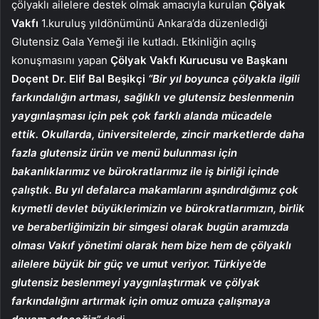
çölyaklı ailelere destek olmak amacıyla kurulan
Çölyak
Vakfı
1.kuruluş yıldönümünü Ankara’da düzenlediği
Glutensiz Gala Yemeği ile kutladı. Etkinliğin açılış
konuşmasını yapan
Çölyak Vakfı Kurucusu ve Başkanı
Doçent Dr. Elif Bal Beşikçi
“Bir yıl boyunca çölyakla ilgili
farkındalığın artması, sağlıklı ve glutensiz beslenmenin
yaygınlaşması için pek çok farklı alanda mücadele
ettik.
Okullarda, üniversitelerde, zincir marketlerde daha
fazla glutensiz ürün ve menü bulunması için
bakanlıklarımız ve bürokratlarımız ile iş birliği içinde
çalıştık. Bu yıl defalarca makamlarını aşındırdığımız çok
kıymetli devlet büyüklerimizin ve bürokratlarımızın, birlik
ve beraberliğimizin bir simgesi olarak bugün aramızda
olması Vakıf yönetimi olarak hem bize hem de çölyaklı
ailelere büyük bir güç ve umut veriyor. Türkiye’de
glutensiz beslenmeyi yaygınlaştırmak ve çölyak
farkındalığını artırmak için omuz omuza çalışmaya