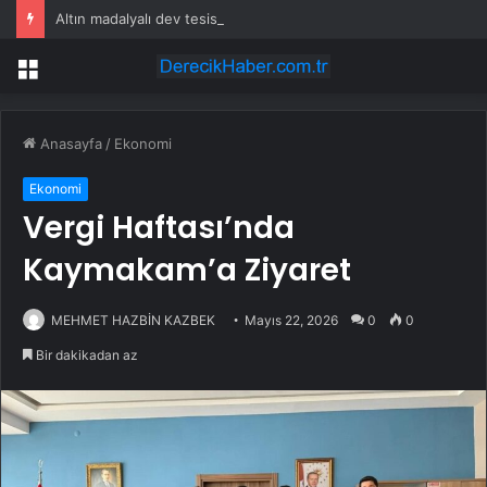
Altın madalyalı dev tesis 1 euroya satışta: Sahibi olmak için tek bir şart var
Menü
Anasayfa
/
Ekonomi
Ekonomi
Vergi Haftası’nda
Kaymakam’a Ziyaret
MEHMET HAZBİN KAZBEK
Mayıs 22, 2026
0
0
Bir dakikadan az