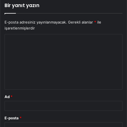
Bir yanıt yazın
E-posta adresiniz yayınlanmayacak.
Gerekli alanlar
*
ile
işaretlenmişlerdir
Y
o
r
u
m
*
Ad
*
E-posta
*