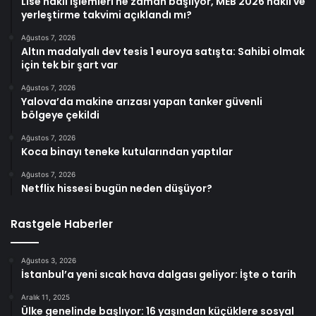
Lise nakil işlemleri ne zaman başlıyor, MEB 2026 nakil ve
yerleştirme takvimi açıklandı mı?
Ağustos 7, 2026
Altın madalyalı dev tesis 1 euroya satışta: Sahibi olmak
için tek bir şart var
Ağustos 7, 2026
Yalova’da makine arızası yapan tanker güvenli
bölgeye çekildi
Ağustos 7, 2026
Koca binayı teneke kutularından yaptılar
Ağustos 7, 2026
Netflix hissesi bugün neden düşüyor?
Rastgele Haberler
Ağustos 3, 2026
İstanbul’a yeni sıcak hava dalgası geliyor: İşte o tarih
Aralık 11, 2025
Ülke genelinde başlıyor: 16 yaşından küçüklere sosyal