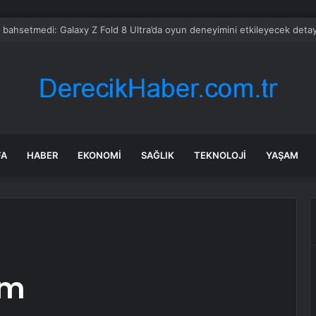
nında, Melania Trump ve oğlu Barron’a yönelik tehdit videosu yayımlandı
FA
HABER
EKONOMI
SAĞLIK
TEKNOLOJI
YAŞAM
um