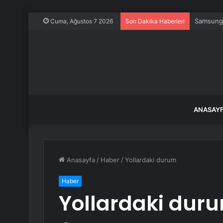
İran bası
Cuma, Ağustos 7 2026
Son Dakika Haberleri
ANASAY
Anasayfa
/
Haber
/
Yollardaki durum
Haber
Yollardaki dur