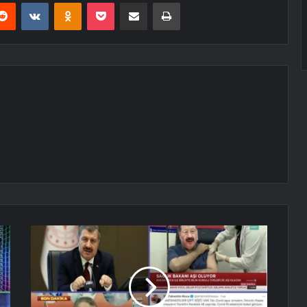
erest
Reddit
VKontakte
Odnoklassniki
Pocket
E-Posta ile paylaş
Yazdır