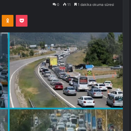
0
11
1 dakika okuma süresi
VKontakte
Odnoklassniki
Pocket