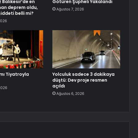
Balıkesir’de en
Götüren Şüpheli Yakalandı
man deprem oldu,
Ağustos 7, 2026
ddeti belli mi?
2026
ı Tiyatroyla
Yolculuk sadece 3 dakikaya
düştü: Dev proje resmen
açıldı
2026
Ağustos 6, 2026