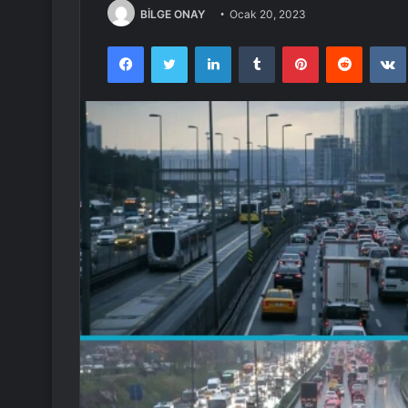
BİLGE ONAY
Ocak 20, 2023
Facebook
Twitter
LinkedIn
Tumblr
Pinterest
Reddit