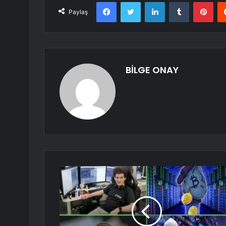
Facebook
Twitter
LinkedIn
Tumblr
Pint
Paylaş
BİLGE ONAY