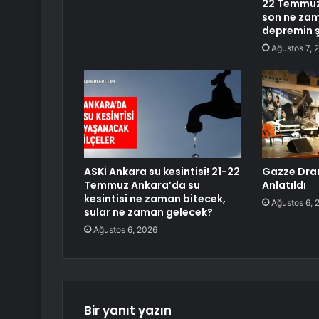
22 Temmuz 
son ne za
depremin şi
Ağustos 7, 
ASKİ Ankara su kesintisi! 21-22
Gazze Dram
Temmuz Ankara’da su
Anlatıldı
kesintisi ne zaman bitecek,
Ağustos 6, 
sular ne zaman gelecek?
Ağustos 6, 2026
Bir yanıt yazın