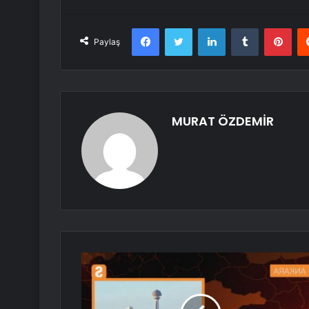
Facebook
Twitter
LinkedIn
Tumblr
Pint
Paylaş
MURAT ÖZDEMİR