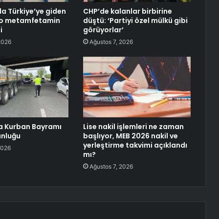
a Türkiye’ye giden
CHP’de kalanlar birbirine
ilo metamfetamin
düştü: ‘Partiyi özel mülkü gibi
i
görüyorlar’
2026
Ağustos 7, 2026
a Kurban Bayramı
Lise nakil işlemleri ne zaman
unluğu
başlıyor, MEB 2026 nakil ve
yerleştirme takvimi açıklandı
2026
mı?
Ağustos 7, 2026