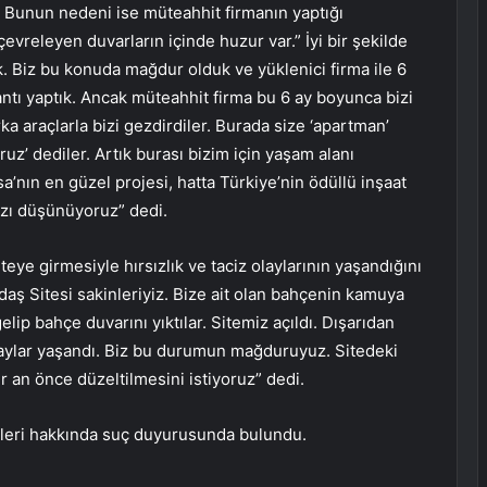
. Bunun nedeni ise müteahhit firmanın yaptığı
vreleyen duvarların içinde huzur var.” İyi bir şekilde
ık. Biz bu konuda mağdur olduk ve yüklenici firma ile 6
ntı yaptık. Ancak müteahhit firma bu 6 ay boyunca bizi
ka araçlarla bizi gezdirdiler. Burada size ‘apartman’
oruz’ dediler. Artık burası bizim için yaşam alanı
a’nın en güzel projesi, hatta Türkiye’nin ödüllü inşaat
mızı düşünüyoruz” dedi.
teye girmesiyle hırsızlık ve taciz olaylarının yaşandığını
ş Sitesi sakinleriyiz. Bize ait olan bahçenin kamuya
lip bahçe duvarını yıktılar. Sitemiz açıldı. Dışarıdan
 olaylar yaşandı. Biz bu durumun mağduruyuz. Sitedeki
r an önce düzeltilmesini istiyoruz” dedi.
lileri hakkında suç duyurusunda bulundu.