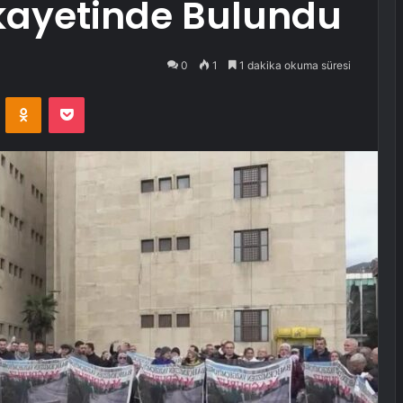
ikayetinde Bulundu
0
1
1 dakika okuma süresi
VKontakte
Odnoklassniki
Pocket