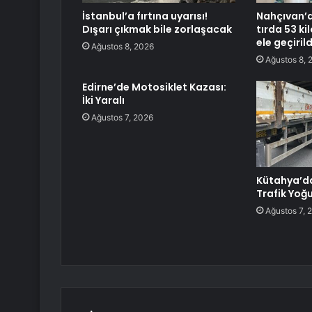
İstanbul’a fırtına uyarısı!
Nahçıvan’d
Dışarı çıkmak bile zorlaşacak
tırda 53 k
ele geçirild
Ağustos 8, 2026
Ağustos 8, 
Edirne’de Motosiklet Kazası:
İki Yaralı
Ağustos 7, 2026
Kütahya’d
Trafik Yoğ
Ağustos 7, 