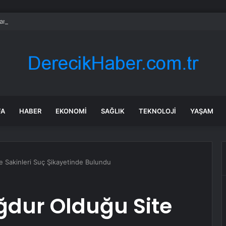
nın en uzun aktarmasız uçuşunda tarihi rekor: 24 saatten fazla havada k
FA
HABER
EKONOMI
SAĞLIK
TEKNOLOJI
YAŞAM
e Sakinleri Suç Şikayetinde Bulundu
ağdur Olduğu Site