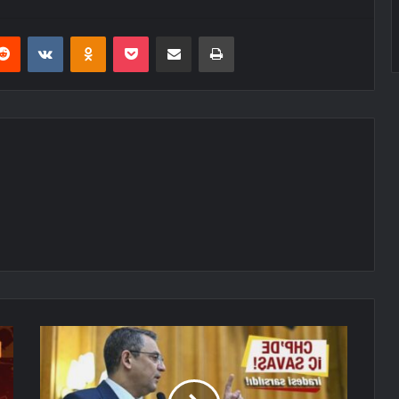
erest
Reddit
VKontakte
Odnoklassniki
Pocket
E-Posta ile paylaş
Yazdır