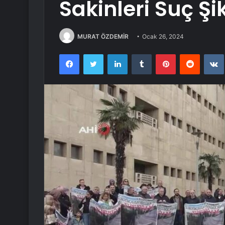
Sakinleri Suç Ş
MURAT ÖZDEMİR
Ocak 26, 2024
Facebook
Twitter
LinkedIn
Tumblr
Pinterest
Reddit