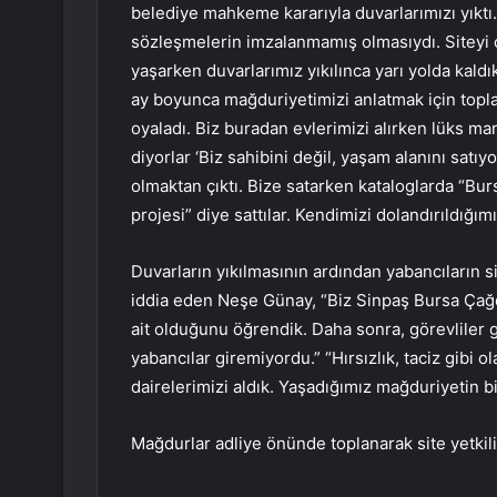
belediye mahkeme kararıyla duvarlarımızı yıktı
sözleşmelerin imzalanmamış olmasıydı. Siteyi çe
yaşarken duvarlarımız yıkılınca yarı yolda kald
ay boyunca mağduriyetimizi anlatmak için topla
oyaladı. Biz buradan evlerimizi alırken lüks mar
diyorlar ‘Biz sahibini değil, yaşam alanını satıy
olmaktan çıktı. Bize satarken kataloglarda “Burs
projesi” diye sattılar. Kendimizi dolandırıldığı
Duvarların yıkılmasının ardından yabancıların si
iddia eden Neşe Günay, “Biz Sinpaş Bursa Çağda
ait olduğunu öğrendik. Daha sonra, görevliler ge
yabancılar giremiyordu.” “Hırsızlık, taciz gibi
dairelerimizi aldık. Yaşadığımız mağduriyetin bi
Mağdurlar adliye önünde toplanarak site yetki