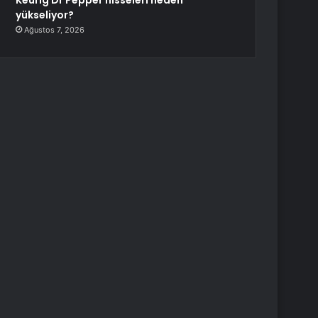
Keurig Dr Pepper hisseleri neden
yükseliyor?
Ağustos 7, 2026