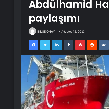
Abdülhamid Ha
paylaşımı
BİLGE ONAY
Ağustos 12, 2023
Facebook
Twitter
LinkedIn
Tumblr
Pinterest
Reddit