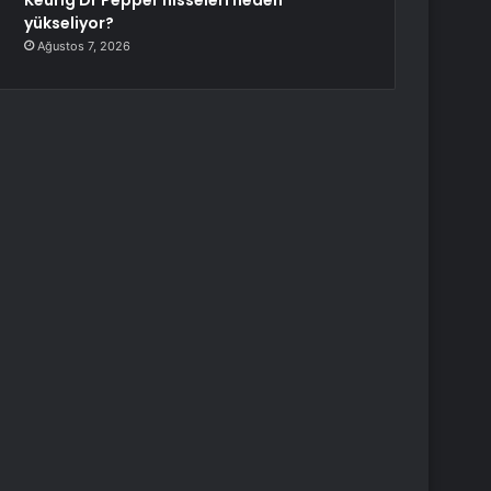
Keurig Dr Pepper hisseleri neden
yükseliyor?
Ağustos 7, 2026