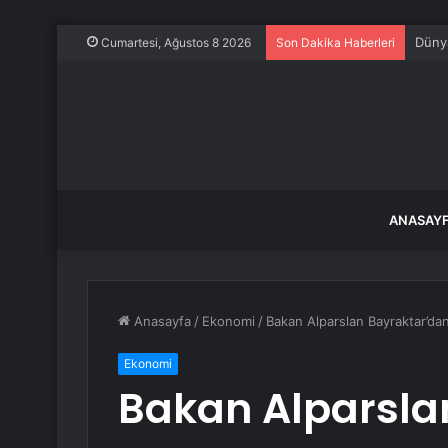
Dünya
Cumartesi, Ağustos 8 2026
Son Dakika Haberleri
ANASAY
Anasayfa
/
Ekonomi
/
Bakan Alparslan Bayraktar’da
Ekonomi
Bakan Alparsla