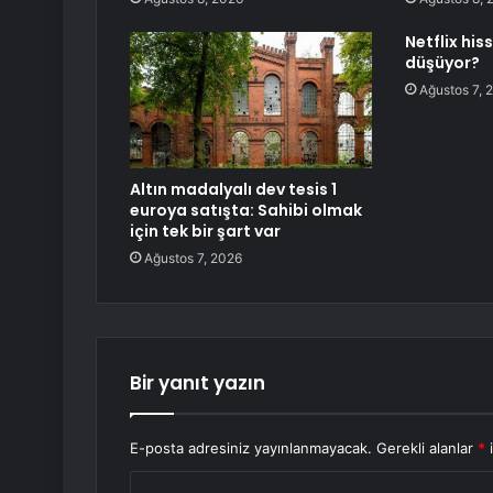
Netflix hi
düşüyor?
Ağustos 7, 
Altın madalyalı dev tesis 1
euroya satışta: Sahibi olmak
için tek bir şart var
Ağustos 7, 2026
Bir yanıt yazın
E-posta adresiniz yayınlanmayacak.
Gerekli alanlar
*
i
Y