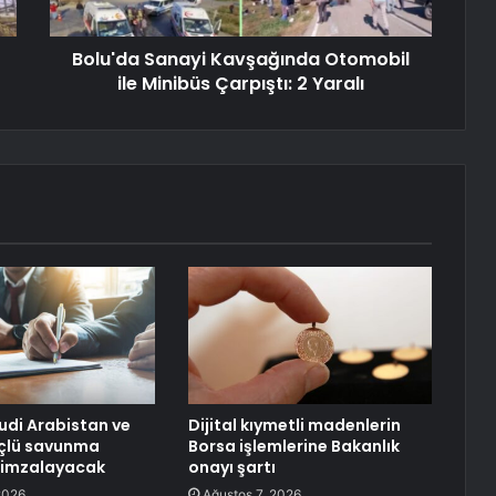
Bolu'da Sanayi Kavşağında Otomobil
ile Minibüs Çarpıştı: 2 Yaralı
uudi Arabistan ve
Dijital kıymetli madenlerin
üçlü savunma
Borsa işlemlerine Bakanlık
 imzalayacak
onayı şartı
2026
Ağustos 7, 2026