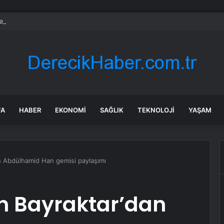
nın en uzun aktarmasız uçuşunda tarihi rekor: 24 saatten fazla havada k
FA
HABER
EKONOMI
SAĞLIK
TEKNOLOJI
YAŞAM
n Abdülhamid Han gemisi paylaşımı
n Bayraktar’dan