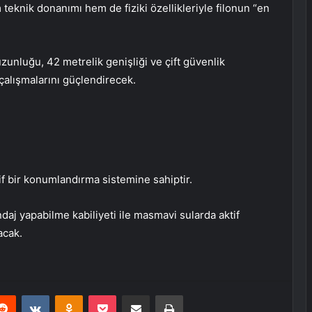
eknik donanımı hem de fiziki özellikleriyle filonun “en
zunluğu, 42 metrelik genişliği ve çift güvenlik
çalışmalarını güçlendirecek.
tif bir konumlandırma sistemine sahiptir.
j yapabilme kabiliyeti ile masmavi sularda aktif
acak.
erest
Reddit
VKontakte
Odnoklassniki
Pocket
E-Posta ile paylaş
Yazdır