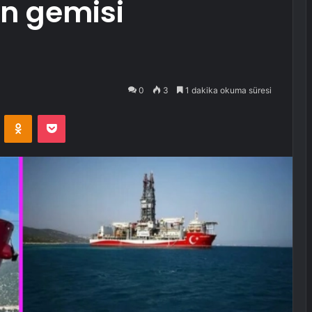
n gemisi
0
3
1 dakika okuma süresi
VKontakte
Odnoklassniki
Pocket