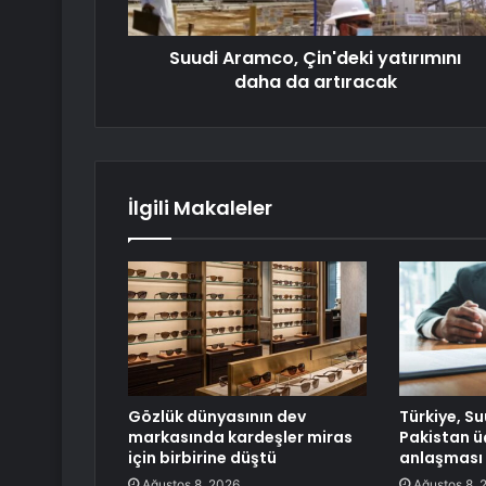
Suudi Aramco, Çin'deki yatırımını
daha da artıracak
İlgili Makaleler
Gözlük dünyasının dev
Türkiye, S
markasında kardeşler miras
Pakistan 
için birbirine düştü
anlaşması
Ağustos 8, 2026
Ağustos 8, 