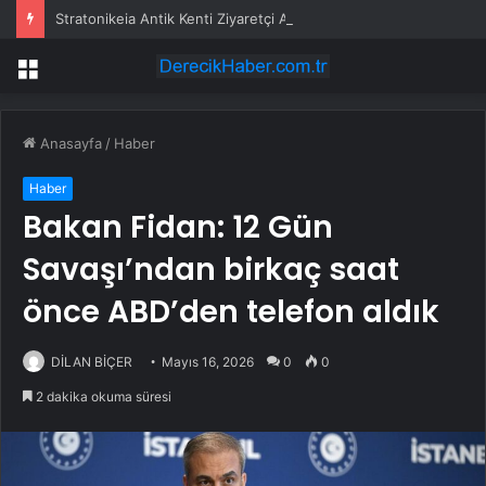
Stratonikeia Antik Kenti Ziyaretçi Akınına Uğradı
Menü
Anasayfa
/
Haber
Haber
Bakan Fidan: 12 Gün
Savaşı’ndan birkaç saat
önce ABD’den telefon aldık
DİLAN BİÇER
Mayıs 16, 2026
0
0
2 dakika okuma süresi