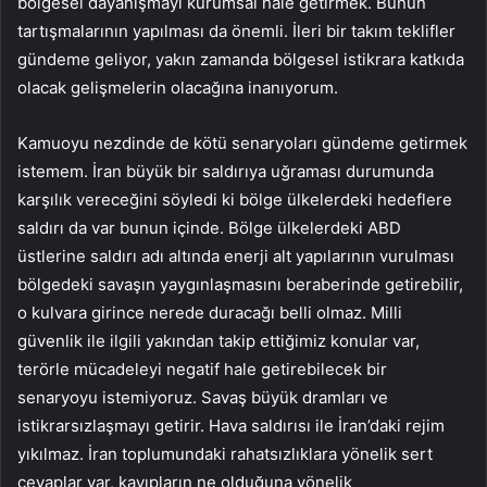
bölgesel dayanışmayı kurumsal hale getirmek. Bunun
tartışmalarının yapılması da önemli. İleri bir takım teklifler
gündeme geliyor, yakın zamanda bölgesel istikrara katkıda
olacak gelişmelerin olacağına inanıyorum.
Kamuoyu nezdinde de kötü senaryoları gündeme getirmek
istemem. İran büyük bir saldırıya uğraması durumunda
karşılık vereceğini söyledi ki bölge ülkelerdeki hedeflere
saldırı da var bunun içinde. Bölge ülkelerdeki ABD
üstlerine saldırı adı altında enerji alt yapılarının vurulması
bölgedeki savaşın yaygınlaşmasını beraberinde getirebilir,
o kulvara girince nerede duracağı belli olmaz. Milli
güvenlik ile ilgili yakından takip ettiğimiz konular var,
terörle mücadeleyi negatif hale getirebilecek bir
senaryoyu istemiyoruz. Savaş büyük dramları ve
istikrarsızlaşmayı getirir. Hava saldırısı ile İran’daki rejim
yıkılmaz. İran toplumundaki rahatsızlıklara yönelik sert
cevaplar var, kayıpların ne olduğuna yönelik