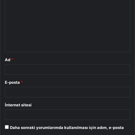
o
r
u
m
*
Ad
*
E-posta
*
İnternet sitesi
Daha sonraki yorumlarımda kullanılması için adım, e-posta