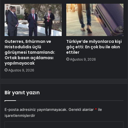
Guterres, Erhürman ve
Türkiye’de milyonlarca kişi
Hristodulidis üçlü
göç etti: En çok bu ile akın
görüşmesi tamamlandı:
ettiler
Ortak basın açıklaması
Ağustos 9, 2026
yapılmayacak
Ağustos 9, 2026
Bir yanıt yazın
E-posta adresiniz yayınlanmayacak.
Gerekli alanlar
*
ile
işaretlenmişlerdir
Y