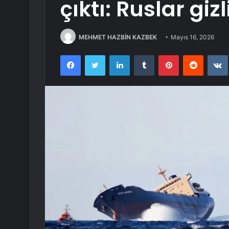
çıktı: Ruslar giz
MEHMET HAZBİN KAZBEK
Mayıs 16, 2026
Facebook
Twitter
LinkedIn
Tumblr
Pinterest
Reddit