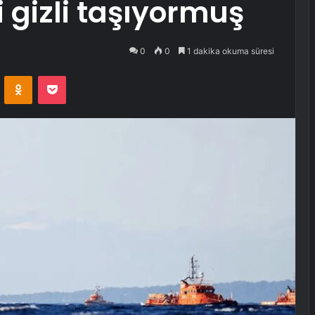
li gizli taşıyormuş
0
0
1 dakika okuma süresi
VKontakte
Odnoklassniki
Pocket