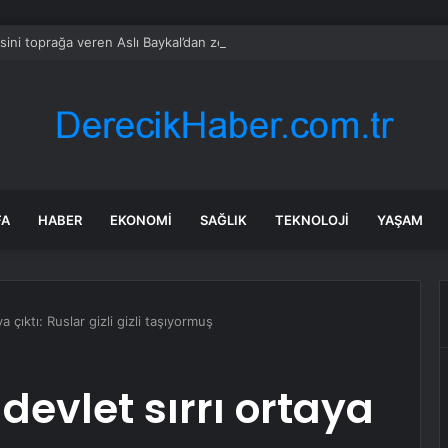
ini toprağa veren Aslı Baykal’dan zehir zemberek paylaşım
FA
HABER
EKONOMI
SAĞLIK
TEKNOLOJI
YAŞAM
 çıktı: Ruslar gizli gizli taşıyormuş
evlet sırrı ortaya