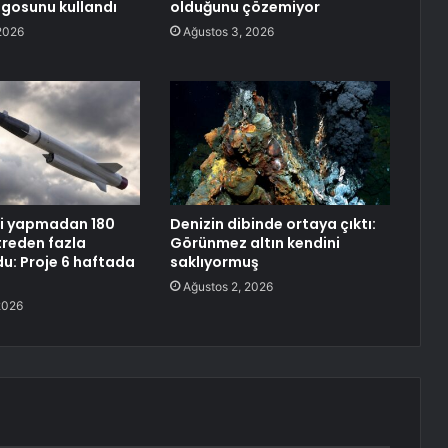
logosunu kullandı
olduğunu çözemiyor
2026
Ağustos 3, 2026
li yapmadan 180
Denizin dibinde ortaya çıktı:
treden fazla
Görünmez altın kendini
du: Proje 6 haftada
saklıyormuş
Ağustos 2, 2026
2026