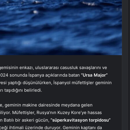
gemisinin enkazı, uluslararası casusluk savaşlarını ve
. 2024 sonunda İspanya açıklarında batan
“Ursa Major”
iyesi yaptığı düşünülürken, İspanyol müfettişler geminin
 taşıdığını belirledi.
re, geminin makine dairesinde meydana gelen
liyor. Müfettişler, Rusya’nın Kuzey Kore’ye hassas
n Batılı bir askeri gücün,
“süperkavitasyon torpidosu”
leceği ihtimali üzerinde duruyor. Geminin kaptanı da