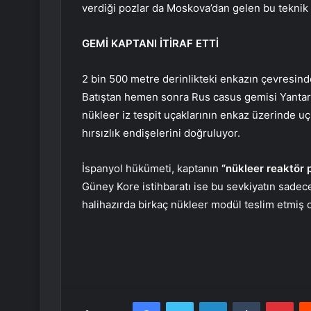
verdiği pozlar da Moskova’dan gelen bu teknik d
GEMİ KAPTANI İTİRAF ETTİ
2 bin 500 metre derinlikteki enkazın çevresinde 
Batıştan hemen sonra Rus casus gemisi Yantar
nükleer iz tespit uçaklarının enkaz üzerinde uç
hırsızlık endişelerini doğruluyor.
İspanyol hükümeti, kaptanın
“nükleer reaktör 
Güney Kore istihbaratı ise bu sevkiyatın sadec
halihazırda birkaç nükleer modül teslim etmiş o
Facebook
Twitter
LinkedIn
Tumblr
Pint