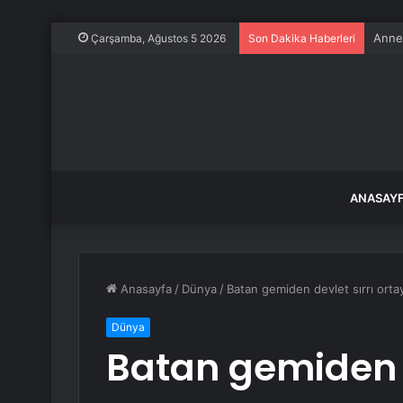
Annes
Çarşamba, Ağustos 5 2026
Son Dakika Haberleri
ANASAY
Anasayfa
/
Dünya
/
Batan gemiden devlet sırrı ortaya
Dünya
Batan gemiden d