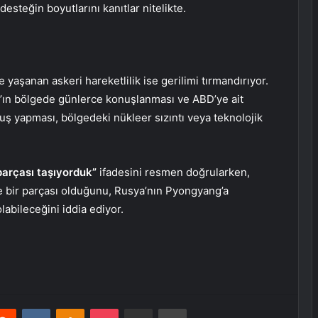
esteğin boyutlarını kanıtlar nitelikte.
yaşanan askeri hareketlilik ise gerilimi tırmandırıyor.
’ın bölgede günlerce konuşlanması ve ABD’ye ait
uş yapması, bölgedeki nükleer sızıntı veya teknolojik
parçası taşıyorduk”
ifadesini resmen doğrularken,
e bir parçası olduğunu, Rusya’nın Pyongyang’a
labileceğini iddia ediyor.
erest
Reddit
VKontakte
Odnoklassniki
Pocket
E-Posta ile paylaş
Yazdır