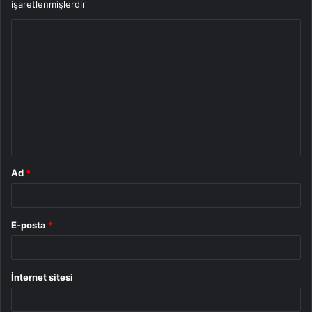
işaretlenmişlerdir
Y
o
r
u
m
*
Ad
*
E-posta
*
İnternet sitesi