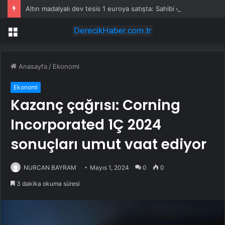
Altın madalyalı dev tesis 1 euroya satışta: Sahibi olmak için tek bir şart var
Menü
Anasayfa
/
Ekonomi
Ekonomi
Kazanç çağrısı: Corning
Incorporated 1Ç 2024
sonuçları umut vaat ediyor
NURCAN BAYRAM
Mayıs 1, 2024
0
0
3 dakika okuma süresi