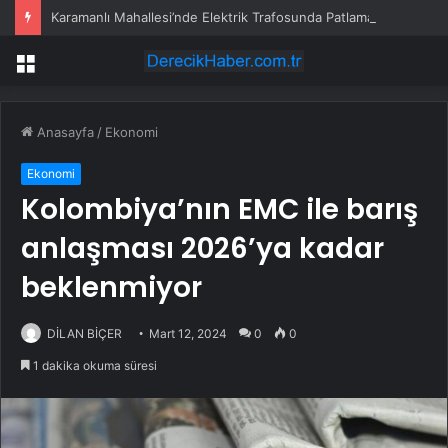
Karamanlı Mahallesi’nde Elektrik Trafosunda Patlama: Kısa Süreli Panik ve Elektrik Kesintisi
Menü
Anasayfa
/
Ekonomi
Ekonomi
Kolombiya’nın EMC ile barış
anlaşması 2026’ya kadar
beklenmiyor
DİLAN BİÇER
Mart 12, 2024
0
0
1 dakika okuma süresi