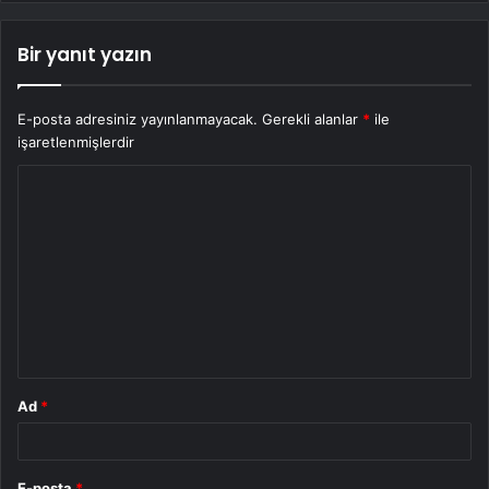
Bir yanıt yazın
E-posta adresiniz yayınlanmayacak.
Gerekli alanlar
*
ile
işaretlenmişlerdir
Y
o
r
u
m
*
Ad
*
E-posta
*