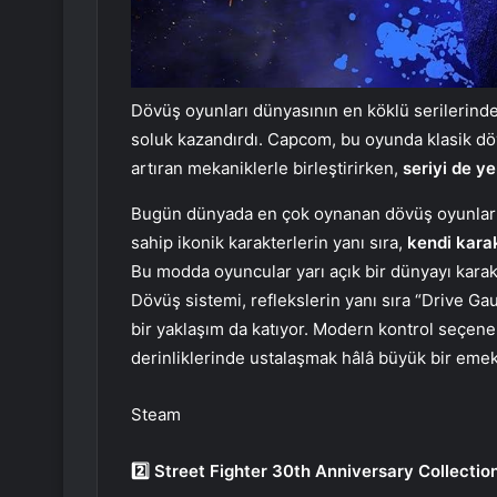
Dövüş oyunları dünyasının en köklü serilerinden
soluk kazandırdı. Capcom, bu oyunda klasik döv
artıran mekaniklerle birleştirirken,
seriyi de ye
Bugün dünyada en çok oynanan dövüş oyunların
sahip ikonik karakterlerin yanı sıra,
kendi karak
Bu modda oyuncular yarı açık bir dünyayı karakt
Dövüş sistemi, reflekslerin yanı sıra “Drive Gau
bir yaklaşım da katıyor. Modern kontrol seçe
derinliklerinde ustalaşmak hâlâ büyük bir emek 
Steam
2️⃣ Street Fighter 30th Anniversary Collectio