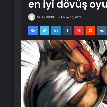
en iyi dövüş oyu
DİLAN BİÇER
Mayıs 16, 2026
Facebook
Twitter
LinkedIn
Tumblr
Pinterest
Reddit