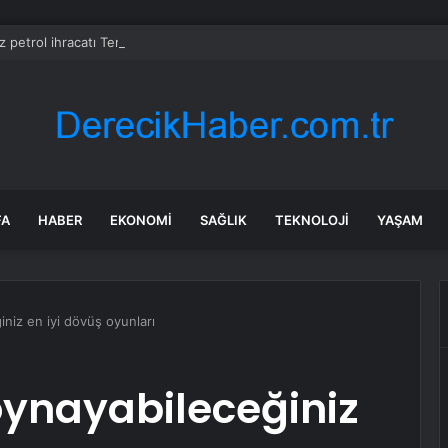
z petrol ihracatı Temmuz’da çatışmalara rağmen sabit kaldı
FA
HABER
EKONOMI
SAĞLIK
TEKNOLOJI
YAŞAM
niz en iyi dövüş oyunları
oynayabileceğiniz