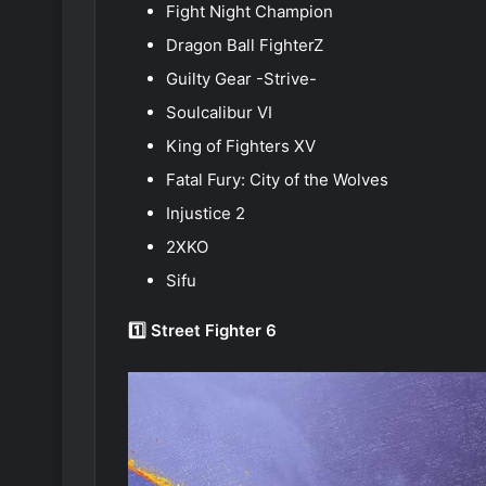
Fight Night Champion
Dragon Ball FighterZ
Guilty Gear -Strive-
Soulcalibur VI
King of Fighters XV
Fatal Fury: City of the Wolves
Injustice 2
2XKO
Sifu
1️⃣ Street Fighter 6