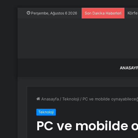
Körfe
Perşembe, Ağustos 6 2026
Son Dakika Haberleri
ANASAY
Anasayfa
/
Teknoloji
/
PC ve mobilde oynayabileceği
Teknoloji
PC ve mobilde 