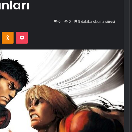
nları
0
0
8 dakika okuma süresi
VKontakte
Odnoklassniki
Pocket