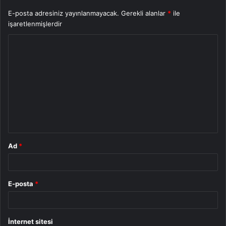
E-posta adresiniz yayınlanmayacak.
Gerekli alanlar
*
ile
işaretlenmişlerdir
Y
o
r
u
m
*
Ad
*
E-posta
*
İnternet sitesi