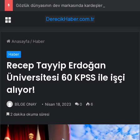
Gözlük dünyasının dev markasında kardeşler miras için birbirine düştü
Menü
Anasayfa
/
Haber
Haber
Recep Tayyip Erdoğan
Üniversitesi 60 KPSS ile işçi
alıyor!
BİLGE ONAY
Nisan 18, 2023
0
6
2 dakika okuma süresi