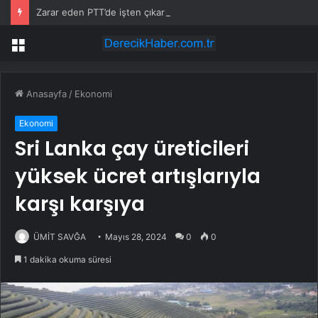
Zarar eden PTT’de işten çıkarma dalgası
Menü
Anasayfa
/
Ekonomi
Ekonomi
Sri Lanka çay üreticileri
yüksek ücret artışlarıyla
karşı karşıya
ÜMİT SAVĞA
Mayıs 28, 2024
0
0
1 dakika okuma süresi