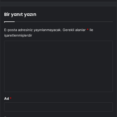
Bir yanıt yazın
E-posta adresiniz yayınlanmayacak.
Gerekli alanlar
*
ile
işaretlenmişlerdir
Y
o
r
u
m
*
Ad
*