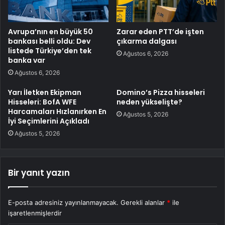
Avrupa’nın en büyük 50
Zarar eden PTT’de işten
bankası belli oldu: Dev
çıkarma dalgası
listede Türkiye’den tek
Ağustos 6, 2026
banka var
Ağustos 6, 2026
Yarı İletken Ekipman
Domino’s Pizza hisseleri
Hisseleri: BofA WFE
neden yükselişte?
Harcamaları Hızlanırken En
Ağustos 5, 2026
İyi Seçimlerini Açıkladı
Ağustos 5, 2026
Bir yanıt yazın
E-posta adresiniz yayınlanmayacak.
Gerekli alanlar
*
ile
işaretlenmişlerdir