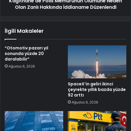
Kağıthane'de Polis Memurunun Ölümüne Neden
Olan Zanlı Hakkında İddianame Düzenlendi
İlgili Makaleler
“Otomotiv pazarı yıl
sonunda yüzde 20
daralabilir”
Ağustos 6, 2026
SpaceX’in geliri ikinci
çeyrekte yıllık bazda yüzde
92 arttı
Ağustos 6, 2026