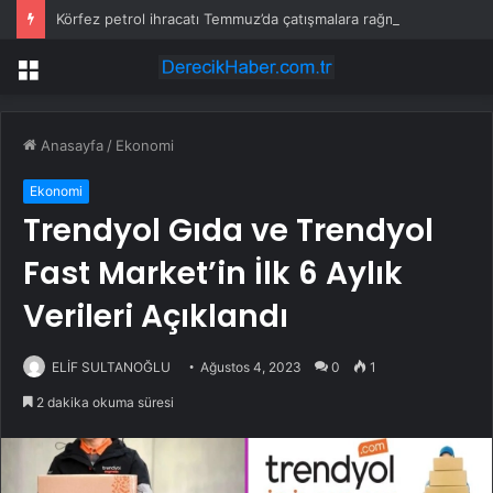
Körfez petrol ihracatı Temmuz’da çatışmalara rağmen sabit kaldı
Menü
Anasayfa
/
Ekonomi
Ekonomi
Trendyol Gıda ve Trendyol
Fast Market’in İlk 6 Aylık
Verileri Açıklandı
ELİF SULTANOĞLU
Ağustos 4, 2023
0
1
2 dakika okuma süresi