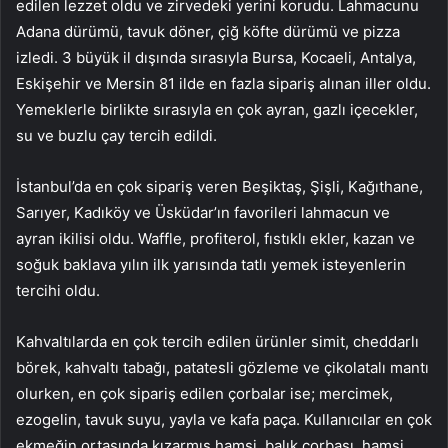
edilen lezzet oldu ve zirvedeki yerini korudu. Lahmacunu
Adana dürümü, tavuk döner, çiğ köfte dürümü ve pizza
izledi. 3 büyük il dışında sırasıyla Bursa, Kocaeli, Antalya,
Eskişehir ve Mersin 81 ilde en fazla sipariş alınan iller oldu.
Yemeklerle birlikte sırasıyla en çok ayran, gazlı içecekler,
su ve buzlu çay tercih edildi.
İstanbul’da en çok sipariş veren Beşiktaş, Şişli, Kağıthane,
Sarıyer, Kadıköy ve Üsküdar’ın favorileri lahmacun ve
ayran ikilisi oldu. Waffle, profiterol, fıstıklı ekler, kazan ve
soğuk baklava yılın ilk yarısında tatlı yemek isteyenlerin
tercihi oldu.
Kahvaltılarda en çok tercih edilen ürünler simit, cheddarlı
börek, kahvaltı tabağı, patatesli gözleme ve çikolatalı mantı
olurken, en çok sipariş edilen çorbalar ise; mercimek,
ezogelin, tavuk suyu, yayla ve kafa paça. Kullanıcılar en çok
ekmeğin ortasında kızarmış hamsi, balık çorbası, hamsi,