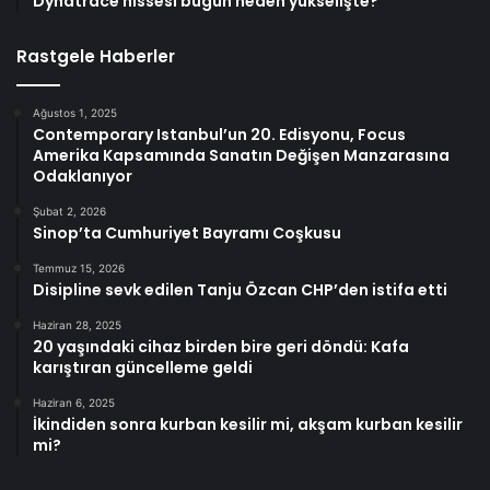
Dynatrace hissesi bugün neden yükselişte?
Rastgele Haberler
Ağustos 1, 2025
Contemporary Istanbul’un 20. Edisyonu, Focus
Amerika Kapsamında Sanatın Değişen Manzarasına
Odaklanıyor
Şubat 2, 2026
Sinop’ta Cumhuriyet Bayramı Coşkusu
Temmuz 15, 2026
Disipline sevk edilen Tanju Özcan CHP’den istifa etti
Haziran 28, 2025
20 yaşındaki cihaz birden bire geri döndü: Kafa
karıştıran güncelleme geldi
Haziran 6, 2025
İkindiden sonra kurban kesilir mi, akşam kurban kesilir
mi?